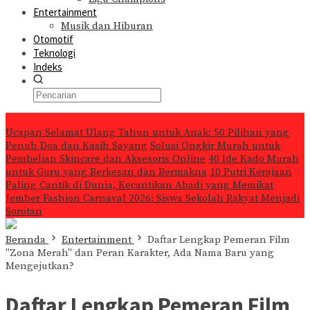
Entertainment
Musik dan Hiburan
Otomotif
Teknologi
Indeks
Konten Spesial
Ucapan Selamat Ulang Tahun untuk Anak: 50 Pilihan yang
Penuh Doa dan Kasih Sayang
Solusi Ongkir Murah untuk
Pembelian Skincare dan Aksesoris Online
40 Ide Kado Murah
untuk Guru yang Berkesan dan Bermakna
10 Putri Kerajaan
Paling Cantik di Dunia, Kecantikan Abadi yang Memikat
Jember Fashion Carnaval 2026: Siswa Sekolah Rakyat Menjadi
Sorotan
Beranda
Entertainment
Daftar Lengkap Pemeran Film
"Zona Merah" dan Peran Karakter, Ada Nama Baru yang
Mengejutkan?
Daftar Lengkap Pemeran Film