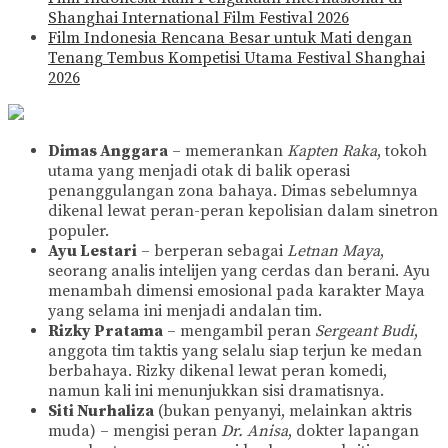
Shanghai International Film Festival 2026
Film Indonesia Rencana Besar untuk Mati dengan
Tenang Tembus Kompetisi Utama Festival Shanghai
2026
Dimas Anggara
– memerankan
Kapten Raka
, tokoh
utama yang menjadi otak di balik operasi
penanggulangan zona bahaya. Dimas sebelumnya
dikenal lewat peran-peran kepolisian dalam sinetron
populer.
Ayu Lestari
– berperan sebagai
Letnan Maya
,
seorang analis intelijen yang cerdas dan berani. Ayu
menambah dimensi emosional pada karakter Maya
yang selama ini menjadi andalan tim.
Rizky Pratama
– mengambil peran
Sergeant Budi
,
anggota tim taktis yang selalu siap terjun ke medan
berbahaya. Rizky dikenal lewat peran komedi,
namun kali ini menunjukkan sisi dramatisnya.
Siti Nurhaliza
(bukan penyanyi, melainkan aktris
muda) – mengisi peran
Dr. Anisa
, dokter lapangan