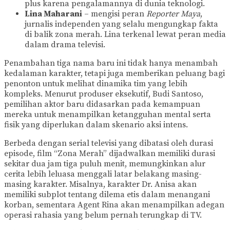
plus karena pengalamannya di dunia teknologi.
Lina Maharani
– mengisi peran
Reporter Maya
,
jurnalis independen yang selalu mengungkap fakta
di balik zona merah. Lina terkenal lewat peran media
dalam drama televisi.
Penambahan tiga nama baru ini tidak hanya menambah
kedalaman karakter, tetapi juga memberikan peluang bagi
penonton untuk melihat dinamika tim yang lebih
kompleks. Menurut produser eksekutif, Budi Santoso,
pemilihan aktor baru didasarkan pada kemampuan
mereka untuk menampilkan ketangguhan mental serta
fisik yang diperlukan dalam skenario aksi intens.
Berbeda dengan serial televisi yang dibatasi oleh durasi
episode, film “Zona Merah” dijadwalkan memiliki durasi
sekitar dua jam tiga puluh menit, memungkinkan alur
cerita lebih leluasa menggali latar belakang masing-
masing karakter. Misalnya, karakter Dr. Anisa akan
memiliki subplot tentang dilema etis dalam menangani
korban, sementara Agent Rina akan menampilkan adegan
operasi rahasia yang belum pernah terungkap di TV.