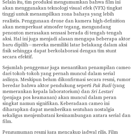
Selain itu, tim produksi mengumumkan bahwa film ini
akan menggunakan teknologi visual efek (VFX) tingkat
tinggi untuk menampilkan zona bahaya yang lebih
realistis. Penggunaan drone dan kamera high‑definition
akan memperkuat atmosfer tegang, mengundang
penonton merasakan sensasi berada di tengah-tengah
aksi. Hal ini juga menjadi alasan mengapa beberapa aktor
baru dipilih—mereka memiliki latar belakang dalam aksi
fisik sehingga dapat berkolaborasi dengan tim stunt
secara efektif.
Sejumlah penggemar juga menantikan penampilan cameo
dari tokoh-tokoh yang pernah muncul dalam serial
aslinya. Meskipun belum dikonfirmasi secara resmi, rumor
beredar bahwa aktor pendukung seperti
Pak Budi
(yang
memerankan kepala laboratorium) dan
Sri Lestari
(penjaga pos keamanan) akan muncul dalam peran
singkat namun signifikan. Keberadaan cameo ini
diharapkan dapat memberikan sentuhan nostalgia
sekaligus menjembatani kesinambungan antara serial dan
film.
Pengumuman resmi juga mencakup jadwal rilis. Film