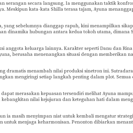
an serangan secara langsung. Ia menggunakan taktik konfro
a. Meskipun kata-kata Shilla terasa tajam, Ayuna menangg
na, yang sebelumnya dianggap rapuh, kini menampilkan sika
an dinamika hubungan antara kedua tokoh utama, dimana S
ksi anggota keluarga lainnya. Karakter seperti Danu dan Rina
yuna, berusaha menenangkan situasi dengan memberikan nas
ng dramatis menambah nilai produksi sinetron ini. Sutrada
ngkan mengiringi setiap langkah penting dalam plot. Semua
tu dapat merasakan kepuasan tersendiri melihat Ayuna mamp
kebangkitan nilai kejujuran dan keteguhan hati dalam meng
namun ia masih menyimpan niat untuk kembali mengatur strateg
untuk menjaga keharmonisan. Penonton dibiarkan menantika