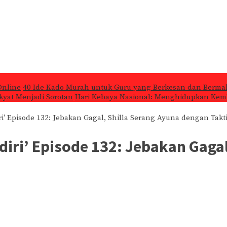
Online
40 Ide Kado Murah untuk Guru yang Berkesan dan Berma
kyat Menjadi Sorotan
Hari Kebaya Nasional: Menghidupkan Kemb
ri' Episode 132: Jebakan Gagal, Shilla Serang Ayuna dengan Takt
diri’ Episode 132: Jebakan Gaga