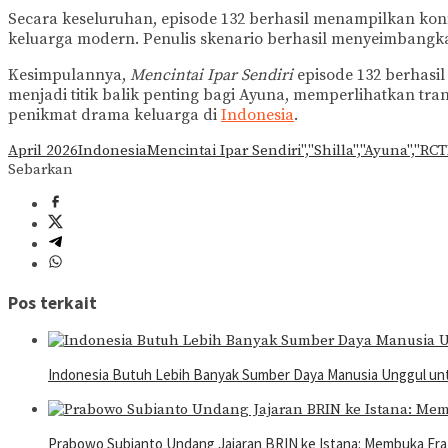
Secara keseluruhan, episode 132 berhasil menampilkan kon
keluarga modern. Penulis skenario berhasil menyeimbangka
Kesimpulannya,
Mencintai Ipar Sendiri
episode 132 berhasi
menjadi titik balik penting bagi Ayuna, memperlihatkan tra
penikmat drama keluarga di
Indonesia
.
April 2026
Indonesia
Mencintai Ipar Sendiri","Shilla","Ayuna","RC
Sebarkan
Pos terkait
Indonesia Butuh Lebih Banyak Sumber Daya Manusia Unggul u
Prabowo Subianto Undang Jajaran BRIN ke Istana: Membuka Era 