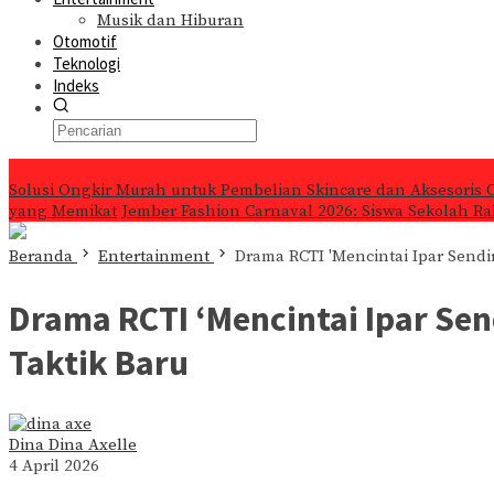
Musik dan Hiburan
Otomotif
Teknologi
Indeks
Konten Spesial
Solusi Ongkir Murah untuk Pembelian Skincare dan Aksesoris 
yang Memikat
Jember Fashion Carnaval 2026: Siswa Sekolah Ra
Beranda
Entertainment
Drama RCTI 'Mencintai Ipar Sendi
Drama RCTI ‘Mencintai Ipar Sen
Taktik Baru
Dina Dina Axelle
4 April 2026