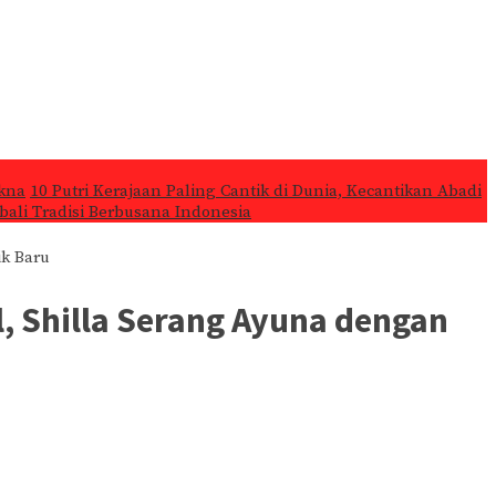
kna
10 Putri Kerajaan Paling Cantik di Dunia, Kecantikan Abadi
ali Tradisi Berbusana Indonesia
ik Baru
l, Shilla Serang Ayuna dengan