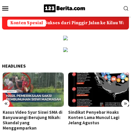
Loncat
Menu
ke
Mobile
konten
Batu Akik: Kisah Sukses dari Pinggir Jalan ke Kilau Warna-W
Konten Spesial
HEADLINES
«
»
Kasus Video Syur Siswi SMA di
Sindikat Penyebar Hoaks
Banyuwangi Berujung Nikah:
Konten Lama Muncul Lagi
Skandal yang
Jelang Agustus
Menggemparkan