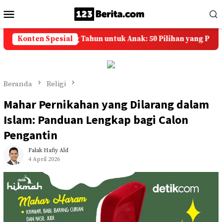
Loncat
Menu
ke
Mobile
konten
Selamat Ulang Tahun untuk Anak: 50 Pilihan yang Penuh Doa
Konten Spesial
Beranda
Religi
Mahar Pernikahan yang Dilarang dalam
Islam: Panduan Lengkap bagi Calon
Pengantin
Falak Hafiy Ald
4 April 2026