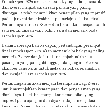
French Open 2026 memasuki babak yang paling menarik
dan Zverev menjadi salah satu pemain yang paling
ditunggu. Ia telah menunjukkan penampilan yang impresif
pada ajang ini dan diyakini dapat melaju ke babak final.
Pertandingan antara Zverev dan Jodar akan menjadi salah
satu pertandingan yang paling seru dan menarik pada
French Open 2026.
Dalam beberapa hari ke depan, pertandingan perempat
final French Open 2026 akan memasuki babak yang paling
menarik. Zverev dan Jodar akan menjadi salah satu
pasangan yang paling ditunggu pada ajang ini. Mereka
akan berjuang keras untuk melaju ke babak selanjutnya
dan menjadi juara French Open 2026.
Pertandingan ini akan menjadi kesempatan bagi Zverev
untuk menunjukkan kemampuan dan pengalaman yang
dimilikinya. Ia telah menunjukkan penampilan yang
impresif pada ajang ini dan diyakini dapat mengatasi
lawannya. Namun, Jodar juga tidak akan menyerah dan