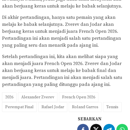
akan berjuang keras untuk melaju ke babak selanjutnya.
Di akhir pertandingan, hanya satu pemain yang akan
melaju ke babak selanjutnya. Zverev dan Jodar akan
berjuang keras untuk menjadi juara French Open 2026.
Pertandingan ini akan menjadi salah satu pertandingan
yang paling seru dan menarik pada ajang ini.
Setelah pertandingan ini, kita akan melihat siapa yang
akan menjadi juara French Open 2026. Zverev dan Jodar
akan berjuang keras untuk melaju ke babak final dan
menjadi juara. Pertandingan ini akan menjadi salah satu
pertandingan yang paling ditunggu pada ajang ini.
2026
Alexander Zverev
French Open 2026
Perempat Final
Rafael Jodar
Roland Garros
Tennis
SEBARKAN