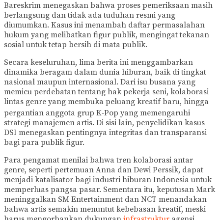
Bareskrim menegaskan bahwa proses pemeriksaan masih
berlangsung dan tidak ada tuduhan resmi yang
diumumkan. Kasus ini menambah daftar permasalahan
hukum yang melibatkan figur publik, mengingat tekanan
sosial untuk tetap bersih di mata publik.
Secara keseluruhan, lima berita ini menggambarkan
dinamika beragam dalam dunia hiburan, baik di tingkat
nasional maupun internasional. Dari isu busana yang
memicu perdebatan tentang hak pekerja seni, kolaborasi
lintas genre yang membuka peluang kreatif baru, hingga
pergantian anggota grup K‑Pop yang memengaruhi
strategi manajemen artis. Di sisi lain, penyelidikan kasus
DSI menegaskan pentingnya integritas dan transparansi
bagi para publik figur.
Para pengamat menilai bahwa tren kolaborasi antar
genre, seperti pertemuan Anna dan Dewi Perssik, dapat
menjadi katalisator bagi industri hiburan Indonesia untuk
memperluas pangsa pasar. Sementara itu, keputusan Mark
meninggalkan SM Entertainment dan NCT menandakan
bahwa artis semakin menuntut kebebasan kreatif, meski
harus mengorbankan dukungan
infrastruktur
agensi