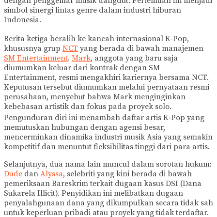
dengan penggemar musik dangdut. Pertemuan ini menjadi
simbol sinergi lintas genre dalam industri hiburan
Indonesia.
Berita ketiga beralih ke kancah internasional K‑Pop,
khususnya grup
NCT
yang berada di bawah manajemen
SM Entertainment
.
Mark
, anggota yang baru saja
diumumkan keluar dari kontrak dengan SM
Entertainment, resmi mengakhiri kariernya bersama NCT.
Keputusan tersebut diumumkan melalui pernyataan resmi
perusahaan, menyebut bahwa Mark menginginkan
kebebasan artistik dan fokus pada proyek solo.
Pengunduran diri ini menambah daftar artis K‑Pop yang
memutuskan hubungan dengan agensi besar,
mencerminkan dinamika industri musik Asia yang semakin
kompetitif dan menuntut fleksibilitas tinggi dari para artis.
Selanjutnya, dua nama lain muncul dalam sorotan hukum:
Dude
dan
Alyssa
, selebriti yang kini berada di bawah
pemeriksaan Bareskrim terkait dugaan kasus DSI (Dana
Sukarela Illicit). Penyidikan ini melibatkan dugaan
penyalahgunaan dana yang dikumpulkan secara tidak sah
untuk keperluan pribadi atau proyek yang tidak terdaftar.