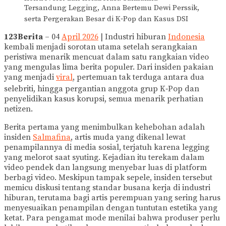
Tersandung Legging, Anna Bertemu Dewi Perssik,
serta Pergerakan Besar di K‑Pop dan Kasus DSI
123Berita
– 04
April 2026
| Industri hiburan
Indonesia
kembali menjadi sorotan utama setelah serangkaian
peristiwa menarik mencuat dalam satu rangkaian video
yang mengulas lima berita populer. Dari insiden pakaian
yang menjadi
viral
, pertemuan tak terduga antara dua
selebriti, hingga pergantian anggota grup K‑Pop dan
penyelidikan kasus korupsi, semua menarik perhatian
netizen.
Berita pertama yang menimbulkan kehebohan adalah
insiden
Salmafina
, artis muda yang dikenal lewat
penampilannya di media sosial, terjatuh karena legging
yang melorot saat syuting. Kejadian itu terekam dalam
video pendek dan langsung menyebar luas di platform
berbagi video. Meskipun tampak sepele, insiden tersebut
memicu diskusi tentang standar busana kerja di industri
hiburan, terutama bagi artis perempuan yang sering harus
menyesuaikan penampilan dengan tuntutan estetika yang
ketat. Para pengamat mode menilai bahwa produser perlu