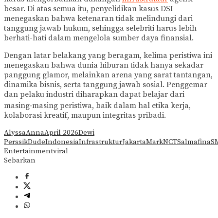
besar. Di atas semua itu, penyelidikan kasus DSI
menegaskan bahwa ketenaran tidak melindungi dari
tanggung jawab hukum, sehingga selebriti harus lebih
berhati-hati dalam mengelola sumber daya finansial.
Dengan latar belakang yang beragam, kelima peristiwa ini
menegaskan bahwa dunia hiburan tidak hanya sekadar
panggung glamor, melainkan arena yang sarat tantangan,
dinamika bisnis, serta tanggung jawab sosial. Penggemar
dan pelaku industri diharapkan dapat belajar dari
masing‑masing peristiwa, baik dalam hal etika kerja,
kolaborasi kreatif, maupun integritas pribadi.
Alyssa
Anna
April 2026
Dewi
Perssik
Dude
Indonesia
Infrastruktur
Jakarta
Mark
NCT
Salmafina
S
Entertainment
viral
Sebarkan