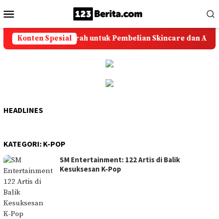
Loncat
Menu
ke
Mobile
konten
Solusi Ongkir Murah untuk Pembelian Skincare dan Aksesori
Konten Spesial
HEADLINES
KATEGORI:
K-POP
SM Entertainment: 122 Artis di Balik
Kesuksesan K-Pop