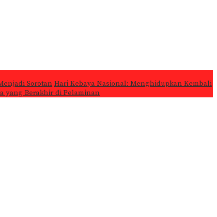
Menjadi Sorotan
Hari Kebaya Nasional: Menghidupkan Kembali
ta yang Berakhir di Pelaminan