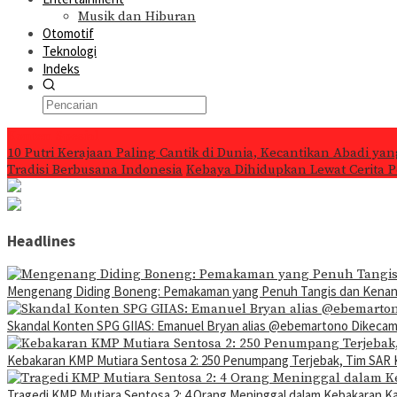
Musik dan Hiburan
Otomotif
Teknologi
Indeks
Konten Spesial
10 Putri Kerajaan Paling Cantik di Dunia, Kecantikan Abadi ya
Tradisi Berbusana Indonesia
Kebaya Dihidupkan Lewat Cerita P
Headlines
Mengenang Diding Boneng: Pemakaman yang Penuh Tangis dan Kena
Skandal Konten SPG GIIAS: Emanuel Bryan alias @ebemartono Dikeca
Kebakaran KMP Mutiara Sentosa 2: 250 Penumpang Terjebak, Tim SAR 
Tragedi KMP Mutiara Sentosa 2: 4 Orang Meninggal dalam Kebakaran K