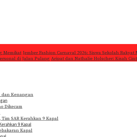
ng Memikat
Jember Fashion Carnaval 2026: Siswa Sekolah Rakyat 
ersonal di Jalan Pulang
Aripat dan Nathalie Holscher: Kisah Cin
ngan
m
Kerahkan 9 Kapal
apal