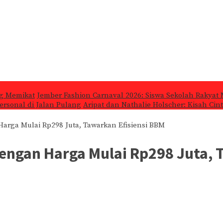
ng Memikat
Jember Fashion Carnaval 2026: Siswa Sekolah Rakyat 
ersonal di Jalan Pulang
Aripat dan Nathalie Holscher: Kisah Cin
arga Mulai Rp298 Juta, Tawarkan Efisiensi BBM
dengan Harga Mulai Rp298 Juta, 