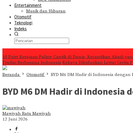
Entertainment
Musik dan Hiburan
Otomotif
Teknologi
Indeks
Konten Spesial
10 Putri Kerajaan Paling Cantik di Dunia, Kecantikan Abadi ya
Tradisi Berbusana Indonesia
Kebaya Dihidupkan Lewat Cerita P
Beranda
Otomotif
BYD M6 DM Hadir di Indonesia dengan H
BYD M6 DM Hadir di Indonesia 
Mawiyah Ratu Mawiyah
12 Juni 2026