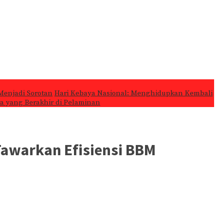
Menjadi Sorotan
Hari Kebaya Nasional: Menghidupkan Kembali
ta yang Berakhir di Pelaminan
Tawarkan Efisiensi BBM