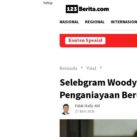
Loncat
tutup
ke
konten
NASIONAL
REGIONAL
INTERNASION
Konten Spesial
Ucap
Beranda
Viral
Selebgram Woody
Penganiayaan Ber
Falak Hafiy Ald
27 Mei 2026