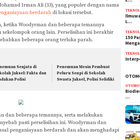
 Mohamad Irman Ali (33), yang populer dengan nama
TEKNOL
enganiayaan berdarah
di lokasi tersebut.
Ilmuwa
L…
lam, ketika Woodyrman dan beberapa temannya
 sekelompok orang lain. Perselisihan ini berakhir
TEKNOL
150 Pa
babkan beberapa orang terluka parah.
Meng
TEKNOL
Interp
nemuan Senjata di
Penemuan Mesin Pembuat
kolah Jaksel: Fakta dan
Peluru Senpi di Sekolah
OTOM
ndakan Polisi
Swasta Jaksel, Polisi Selidiki
OTOMO
Biodie
…
 dan beberapa temannya, serta melakukan
nyebab pasti perselisihan ini. Woodyrman dan
pasal penganiayaan berdarah dan akan menghadapi