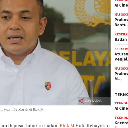
TEKNOL
AI Cin
NASION
Prabow
Bant
KESEHA
Badan 
SEPAK 
Aturan
Penje
NASION
Prabow
M…
TEKN
TEKNOL
AI Cin
iayaan Berdarah di Blok M
TEKNOL
Kecerd
sihan di pusat hiburan malam
Blok M
Hub, Kebayoran
E…