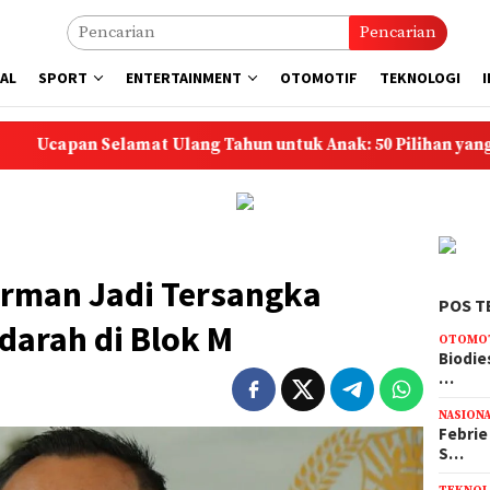
Pencarian
AL
SPORT
ENTERTAINMENT
OTOMOTIF
TEKNOLOGI
an Selamat Ulang Tahun untuk Anak: 50 Pilihan yang Penuh D
rman Jadi Tersangka
POS T
darah di Blok M
OTOMO
Biodie
…
NASION
Febrie
S…