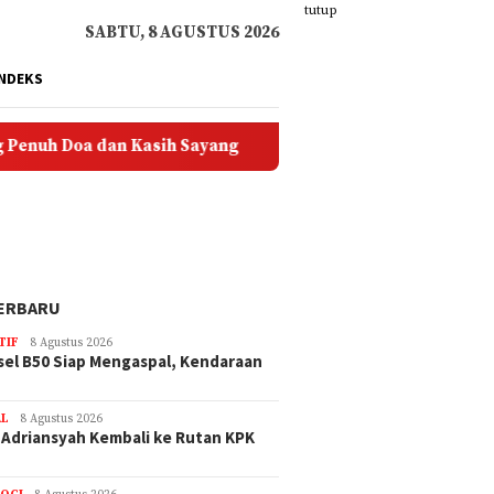
tutup
SABTU, 8 AGUSTUS 2026
INDEKS
oa dan Kasih Sayang
Solusi Ongkir Murah untuk Pembe
ERBARU
TIF
8 Agustus 2026
sel B50 Siap Mengaspal, Kendaraan
AL
8 Agustus 2026
 Adriansyah Kembali ke Rutan KPK