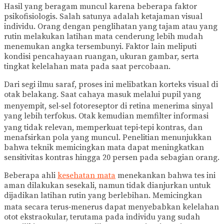
Hasil yang beragam muncul karena beberapa faktor
psikofisiologis. Salah satunya adalah ketajaman visual
individu. Orang dengan penglihatan yang tajam atau yang
rutin melakukan latihan mata cenderung lebih mudah
menemukan angka tersembunyi. Faktor lain meliputi
kondisi pencahayaan ruangan, ukuran gambar, serta
tingkat kelelahan mata pada saat percobaan.
Dari segi ilmu saraf, proses ini melibatkan korteks visual di
otak belakang. Saat cahaya masuk melalui pupil yang
menyempit, sel‑sel fotoreseptor di retina menerima sinyal
yang lebih terfokus. Otak kemudian memfilter informasi
yang tidak relevan, memperkuat tepi‑tepi kontras, dan
menafsirkan pola yang muncul. Penelitian menunjukkan
bahwa teknik memicingkan mata dapat meningkatkan
sensitivitas kontras hingga 20 persen pada sebagian orang.
Beberapa ahli
kesehatan mata
menekankan bahwa tes ini
aman dilakukan sesekali, namun tidak dianjurkan untuk
dijadikan latihan rutin yang berlebihan. Memicingkan
mata secara terus‑menerus dapat menyebabkan kelelahan
otot ekstraokular, terutama pada individu yang sudah