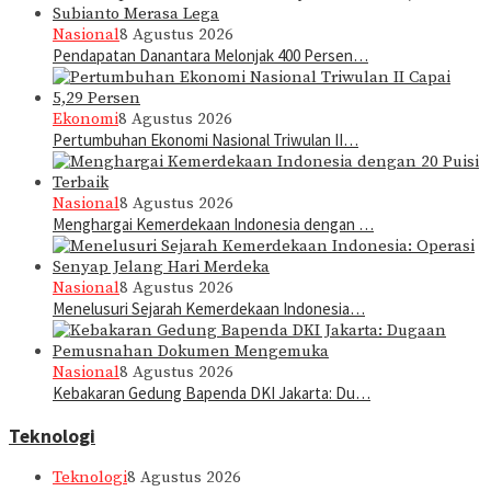
Nasional
8 Agustus 2026
Pendapatan Danantara Melonjak 400 Persen…
Ekonomi
8 Agustus 2026
Pertumbuhan Ekonomi Nasional Triwulan II…
Nasional
8 Agustus 2026
Menghargai Kemerdekaan Indonesia dengan …
Nasional
8 Agustus 2026
Menelusuri Sejarah Kemerdekaan Indonesia…
Nasional
8 Agustus 2026
Kebakaran Gedung Bapenda DKI Jakarta: Du…
Teknologi
Teknologi
8 Agustus 2026