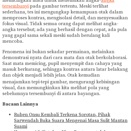
memicingkan mata untuk menemukan angka-
angka
tersembunyi
pada gambar tertentu. Meski terlihat
sederhana, tes ini mengungkap kemampuan otak dalam
memproses kontras, mengisolasi detail, dan menyesuaikan
fokus visual. Tidak semua orang dapat melihat angka-
angka tersebut; ada yang berhasil dengan cepat, ada pula
yang gagal sama sekali meski sudah berulang kali
mencoba.
Fenomena ini bukan sekadar permainan, melainkan
demonstrasi nyata dari cara mata dan otak berkolaborasi.
Saat mata memicing, pupil menyempit dan cahaya yang
masuk berkurang, sehingga kontras antara latar belakang
dan objek menjadi lebih jelas. Otak kemudian
menajamkan tepi‑tepi gambar, mengurangi kebisingan
visual, dan memungkinkan kita melihat pola yang
sebelumnya tersembunyi di antara bayangan.
Bacaan Lainnya
Ruben Onsu Kembali Terkena Sorotan, Pihak
Sarwendah Buka Suara Mengenai Masa Sulit Mantan
Suami