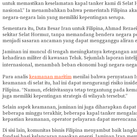
untuk memastikan keselamatan kapal tanker kami di Selat 
nasional.” Ia menambahkan bahwa pemerintah Filipina akan
negara‑negara lain yang memiliki kepentingan serupa.
Sementara itu, Duta Besar Iran untuk Filipina, Ahmad Reza
sekitar Selat Hormuz, tanpa memandang bendera negara p
menjadi sasaran ancaman yang dapat mengganggu aliran ene
Jaminan ini muncul di tengah meningkatnya ketegangan an
kehadiran militer di kawasan Teluk. Sejumlah laporan int
internasional, menambah beban ekonomi bagi negara‑negara
Para analis
keamanan maritim
menilai bahwa pernyataan Ira
keamanan di selat itu, hal ini dapat mengurangi risiko ins
Filipina. “Namun, efektivitasnya tetap tergantung pada ke
juga memiliki kepentingan strategis di wilayah tersebut.”
Selain aspek keamanan, jaminan ini juga diharapkan dapat
beberapa minggu terakhir, beberapa kapal tanker mengala
kepastian keamanan, operator pelayaran dapat merencanaka
Di sisi lain, komunitas bisnis Filipina menyambut baik lan
fondasi bagi kelancaran pasokan energi. Jaminan Iran mem