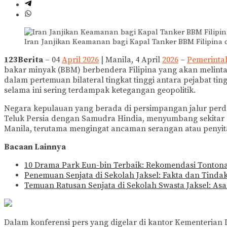
Iran Janjikan Keamanan bagi Kapal Tanker BBM Filipina 
123Berita
– 04
April 2026
| Manila, 4 April
2026
–
Pemerinta
bakar minyak (BBM) berbendera Filipina yang akan melint
dalam pertemuan bilateral tingkat tinggi antara pejabat tin
selama ini sering terdampak ketegangan geopolitik.
Negara kepulauan yang berada di persimpangan jalur per
Teluk Persia dengan Samudra Hindia, menyumbang sekitar s
Manila, terutama mengingat ancaman serangan atau penyita
Bacaan Lainnya
10 Drama Park Eun-bin Terbaik: Rekomendasi Tontona
Penemuan Senjata di Sekolah Jaksel: Fakta dan Tindak
Temuan Ratusan Senjata di Sekolah Swasta Jaksel: As
Dalam konferensi pers yang digelar di kantor Kementerian L