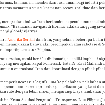
Hormuz. Jaminan ini memberikan rasa aman bagi industri pe
 terus memantau situasi keamanan secara real‑time dan berko
ei, menegaskan bahwa Iran berkomitmen penuh untuk melindun
emilik. “Keamanan navigasi di Hormuz adalah tanggung jaw
rgi global,” ujarnya.
tara
Amerika Serikat
dan Iran, yang selama beberapa bulan 
elijen menunjukkan bahwa aksi perompakan atau sabotase di 
 importir, termasuk Filipina.
n tersebut, meski bersifat diplomatik, memiliki implikasi si
iden yang merugikan kapal komersial,” kata Dr. Rizal Mahendr
mampuan operasional Iran dan koordinasi dengan pihak‑pihak 
 memperlancar arus logistik BBM ke pelabuhan-pelabuhan uta
mi penundaan karena prosedur pemeriksaan yang ketat dan 
n rute dengan lebih efisien, mengurangi biaya tambahan ya
gkah ini. Ketua Asosiasi Pengusaha Transportasi Laut Filipin
beri kami kepercayaan untuk terus mengoperasikan armada t