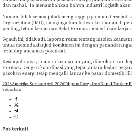
dan mahal.” Ia menambahkan bahwa industri logistik akan
Namun, tidak semua pihak menganggap jaminan tersebut seba
Organization (IMO), mengingatkan bahwa keamanan di perai
penting, tetapi keamanan Selat Hormuz memerlukan kerjasa
Sejauh ini, tidak ada laporan resmi tentang insiden keaman
untuk menindaklanjuti komitmen ini dengan penandatangana
terhadap ancaman potensial.
Kesimpulannya, jaminan keamanan yang diberikan Iran kep
Hormuz. Dengan koordinasi yang tepat antara kedua negara
pasokan energi tetap mengalir lancar ke pasar domestik Fi
2026
Amerika Serikat
April 2026
Filipina
Harga
Iran
Kapal Tanker 
Sebarkan
Pos terkait