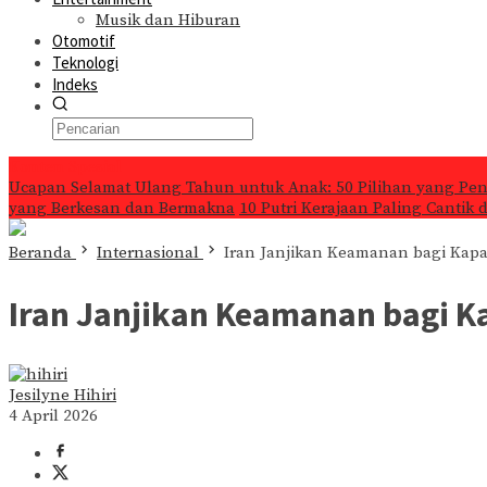
Musik dan Hiburan
Otomotif
Teknologi
Indeks
Konten Spesial
Ucapan Selamat Ulang Tahun untuk Anak: 50 Pilihan yang Pe
yang Berkesan dan Bermakna
10 Putri Kerajaan Paling Cantik
Beranda
Internasional
Iran Janjikan Keamanan bagi Kapal
Iran Janjikan Keamanan bagi Ka
Jesilyne Hihiri
4 April 2026