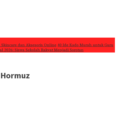
 Skincare dan Aksesoris Online
40 Ide Kado Murah untuk Guru
l 2026: Siswa Sekolah Rakyat Menjadi Sorotan
t Hormuz