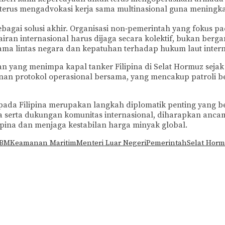
 terus mengadvokasi kerja sama multinasional guna meningk
gai solusi akhir. Organisasi non‑pemerintah yang fokus pad
ran internasional harus dijaga secara kolektif, bukan berg
ma lintas negara dan kepatuhan terhadap hukum laut interna
an yang menimpa kapal tanker Filipina di Selat Hormuz sejak
n protokol operasional bersama, yang mencakup patroli ber
ada Filipina merupakan langkah diplomatik penting yang be
 serta dukungan komunitas internasional, diharapkan ancam
lipina dan menjaga kestabilan harga minyak global.
BBM
Keamanan Maritim
Menteri Luar Negeri
Pemerintah
Selat Hor