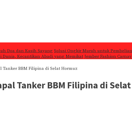
nuh Doa dan Kasih Sayang
Solusi Ongkir Murah untuk Pembelian
 di Dunia, Kecantikan Abadi yang Memikat
Jember Fashion Carnava
 Tanker BBM Filipina di Selat Hormuz
pal Tanker BBM Filipina di Sela