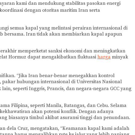
layaran kami dan mendukung stabilitas pasokan energi
ordinasi dengan otoritas maritim Iran serta
gi semua kapal yang melintasi perairan internasional di
ab bersama. Iran tidak akan membiarkan kapal apapun
terakhir memperketat sanksi ekonomi dan meningkatkan
Selat Hormuz dapat mengakibatkan fluktuasi
harga
minyak
gnifikan. “Jika Iran benar‑benar menegakkan kontrol
a, pakar hubungan internasional di Universitas Nasional
lain, seperti Inggris, Prancis, dan negara‑negara GCC yang
ma Filipina, seperti Manila, Batangas, dan Cebu. Selama
kekhawatiran akan potensi konflik. Dengan adanya
ng biasanya timbul akibat asuransi tinggi dan penundaan.
a, Juan dela Cruz, mengatakan, “Keamanan kapal kami adalah
anpa harus mengalihkan rute ke jalur yang lebih panjang