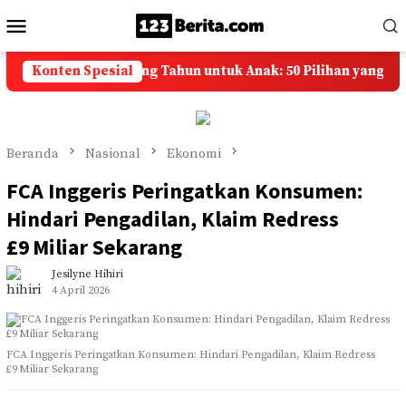
Loncat
Menu
ke
Mobile
konten
pan Selamat Ulang Tahun untuk Anak: 50 Pilihan yang Penuh 
Konten Spesial
Beranda
Nasional
Ekonomi
FCA Inggeris Peringatkan Konsumen:
Hindari Pengadilan, Klaim Redress
£9 Miliar Sekarang
Jesilyne Hihiri
4 April 2026
FCA Inggeris Peringatkan Konsumen: Hindari Pengadilan, Klaim Redress
£9 Miliar Sekarang