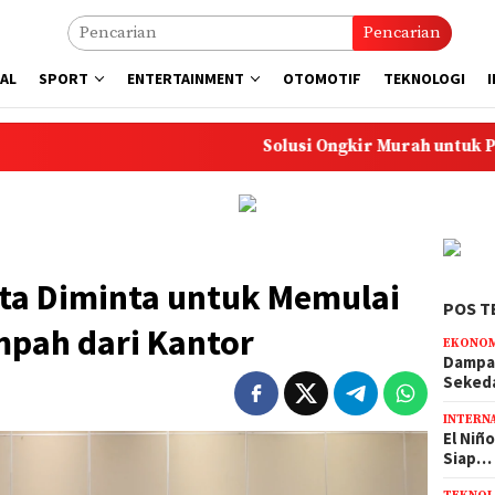
Pencarian
AL
SPORT
ENTERTAINMENT
OTOMOTIF
TEKNOLOGI
Solusi Ongkir Murah untuk Pembelian Sk
ta Diminta untuk Memulai
POS T
mpah dari Kantor
EKONO
Dampak
Seked
INTERN
El Niñ
Siap…