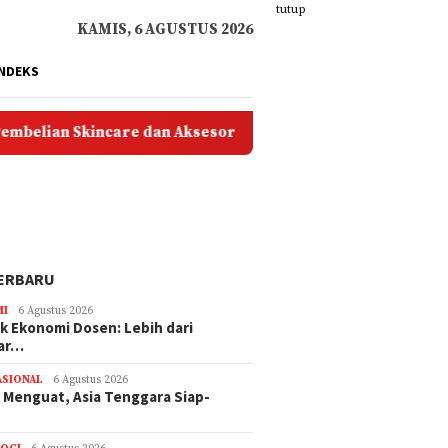
tutup
KAMIS, 6 AGUSTUS 2026
INDEKS
incare dan Aksesoris Online
40 Ide Kado Murah untu
ERBARU
MI
6 Agustus 2026
 Ekonomi Dosen: Lebih dari
ar…
ASIONAL
6 Agustus 2026
o Menguat, Asia Tenggara Siap-