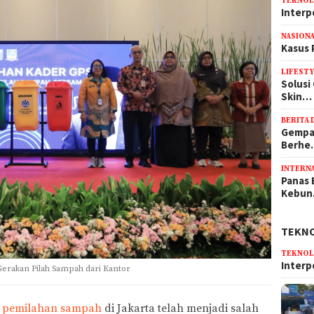
TEKNOL
Interp
NASION
Kasus 
LIFEST
Solusi
Skin…
BERITA 
Gempa 
Berh
INTERN
Panas 
Kebu
TEKN
TEKNOL
Interp
erakan Pilah Sampah dari Kantor
n
pemilahan sampah
di Jakarta telah menjadi salah