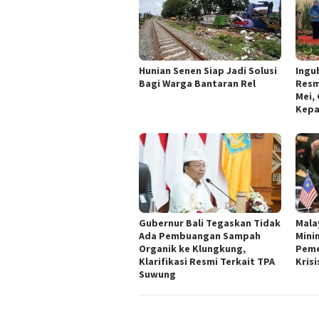
Hunian Senen Siap Jadi Solusi
Ingu
Bagi Warga Bantaran Rel
Resm
Mei,
Kepa
Gubernur Bali Tegaskan Tidak
Mala
Ada Pembuangan Sampah
Mini
Organik ke Klungkung,
Peme
Klarifikasi Resmi Terkait TPA
Krisi
Suwung