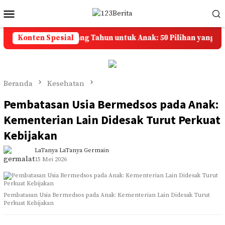
Loncat
Menu
ke
Mobile
konten
apan Selamat Ulang Tahun untuk Anak: 50 Pilihan yang Penuh
Konten Spesial
Beranda
Kesehatan
Pembatasan Usia Bermedsos pada Anak:
Kementerian Lain Didesak Turut Perkuat
Kebijakan
LaTanya LaTanya Germain
15 Mei 2026
Pembatasan Usia Bermedsos pada Anak: Kementerian Lain Didesak Turut
Perkuat Kebijakan