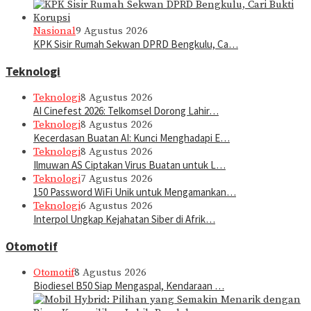
Nasional
9 Agustus 2026
KPK Sisir Rumah Sekwan DPRD Bengkulu, Ca…
Teknologi
Teknologi
8 Agustus 2026
AI Cinefest 2026: Telkomsel Dorong Lahir…
Teknologi
8 Agustus 2026
Kecerdasan Buatan AI: Kunci Menghadapi E…
Teknologi
8 Agustus 2026
Ilmuwan AS Ciptakan Virus Buatan untuk L…
Teknologi
7 Agustus 2026
150 Password WiFi Unik untuk Mengamankan…
Teknologi
6 Agustus 2026
Interpol Ungkap Kejahatan Siber di Afrik…
Otomotif
Otomotif
8 Agustus 2026
Biodiesel B50 Siap Mengaspal, Kendaraan …