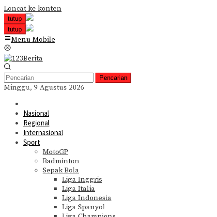
Loncat ke konten
tutup
tutup
Menu Mobile
Pencarian
Minggu, 9 Agustus 2026
Nasional
Regional
Internasional
Sport
MotoGP
Badminton
Sepak Bola
Liga Inggris
Liga Italia
Liga Indonesia
Liga Spanyol
Liga Champions