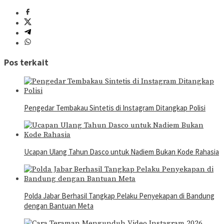
Pos terkait
Pengedar Tembakau Sintetis di Instagram Ditangkap Polisi
Ucapan Ulang Tahun Dasco untuk Nadiem Bukan Kode Rahasia
Polda Jabar Berhasil Tangkap Pelaku Penyekapan di Bandung
dengan Bantuan Meta