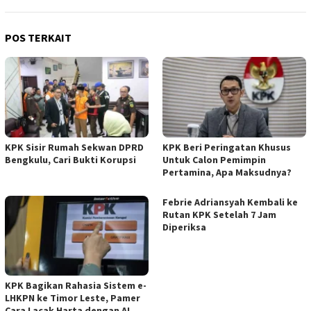
POS TERKAIT
KPK Sisir Rumah Sekwan DPRD
KPK Beri Peringatan Khusus
Bengkulu, Cari Bukti Korupsi
Untuk Calon Pemimpin
Pertamina, Apa Maksudnya?
Febrie Adriansyah Kembali ke
Rutan KPK Setelah 7 Jam
Diperiksa
KPK Bagikan Rahasia Sistem e-
LHKPN ke Timor Leste, Pamer
Cara Lacak Harta dengan AI