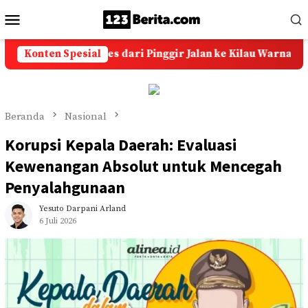
Loncat
Menu
ke
Mobile
konten
: Kisah Sukses dari Pinggir Jalan ke Kilau Warna-Warni
Konten Spesial
Beranda
Nasional
Korupsi Kepala Daerah: Evaluasi
Kewenangan Absolut untuk Mencegah
Penyalahgunaan
Yesuto Darpani Arland
6 Juli 2026