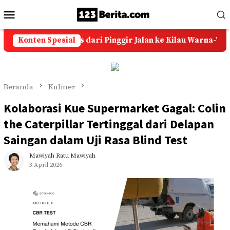
Loncat
Menu
ke
Mobile
konten
ik: Kisah Sukses dari Pinggir Jalan ke Kilau Warna-Warni
Konten Spesial
Beranda
Kuliner
Kolaborasi Kue Supermarket Gagal: Colin
the Caterpillar Tertinggal dari Delapan
Saingan dalam Uji Rasa Blind Test
Mawiyah Ratu Mawiyah
3 April 2026