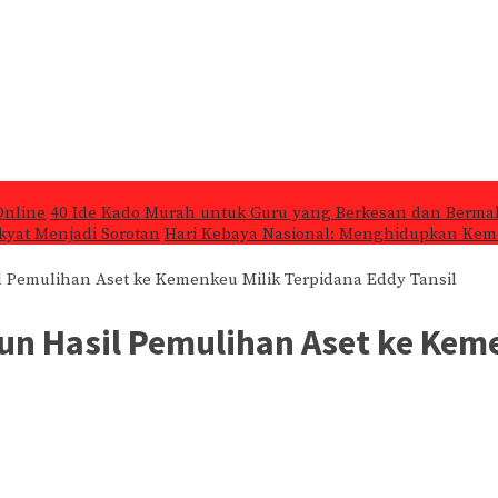
Online
40 Ide Kado Murah untuk Guru yang Berkesan dan Berma
kyat Menjadi Sorotan
Hari Kebaya Nasional: Menghidupkan Kemb
l Pemulihan Aset ke Kemenkeu Milik Terpidana Eddy Tansil
iun Hasil Pemulihan Aset ke Kem