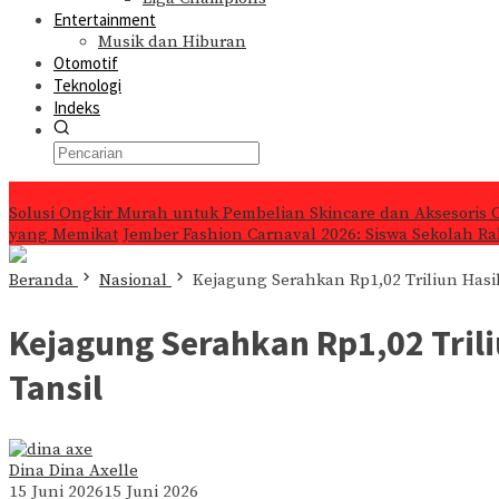
Entertainment
Musik dan Hiburan
Otomotif
Teknologi
Indeks
Konten Spesial
Solusi Ongkir Murah untuk Pembelian Skincare dan Aksesoris 
yang Memikat
Jember Fashion Carnaval 2026: Siswa Sekolah Ra
Beranda
Nasional
Kejagung Serahkan Rp1,02 Triliun Hasi
Kejagung Serahkan Rp1,02 Tril
Tansil
Dina Dina Axelle
15 Juni 2026
15 Juni 2026