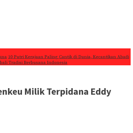
kna
10 Putri Kerajaan Paling Cantik di Dunia, Kecantikan Abadi
ali Tradisi Berbusana Indonesia
enkeu Milik Terpidana Eddy