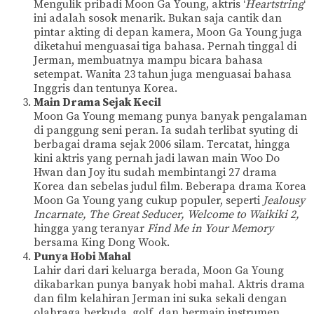
Mengulik pribadi Moon Ga Young, aktris ‘
Heartstring
‘
ini adalah sosok menarik. Bukan saja cantik dan
pintar akting di depan kamera, Moon Ga Young juga
diketahui menguasai tiga bahasa. Pernah tinggal di
Jerman, membuatnya mampu bicara bahasa
setempat. Wanita 23 tahun juga menguasai bahasa
Inggris dan tentunya Korea.
Main Drama Sejak Kecil
Moon Ga Young memang punya banyak pengalaman
di panggung seni peran. Ia sudah terlibat syuting di
berbagai drama sejak 2006 silam. Tercatat, hingga
kini aktris yang pernah jadi lawan main Woo Do
Hwan dan Joy itu sudah membintangi 27 drama
Korea dan sebelas judul film. Beberapa drama Korea
Moon Ga Young yang cukup populer, seperti
Jealousy
Incarnate, The Great Seducer, Welcome to Waikiki 2,
hingga yang teranyar
Find Me in Your Memory
bersama King Dong Wook.
Punya Hobi Mahal
Lahir dari dari keluarga berada, Moon Ga Young
dikabarkan punya banyak hobi mahal. Aktris drama
dan film kelahiran Jerman ini suka sekali dengan
olahraga berkuda, golf, dan bermain instrumen