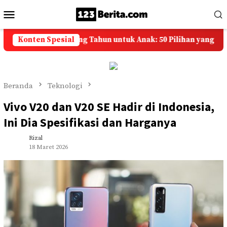
Loncat
Menu
ke
Mobile
konten
 Selamat Ulang Tahun untuk Anak: 50 Pilihan yang Penuh Doa
Konten Spesial
Beranda
Teknologi
Vivo V20 dan V20 SE Hadir di Indonesia,
Ini Dia Spesifikasi dan Harganya
Rizal
18 Maret 2026