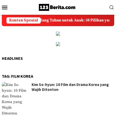
Loncat
Menu
ke
Mobile
konten
Ucapan Selamat Ulang Tahun untuk Anak: 50 Pilihan yang Pen
Konten Spesial
HEADLINES
TAG:
FILM KOREA
Kim So-hyun: 10 Film dan Drama Korea yang
Wajib Ditonton