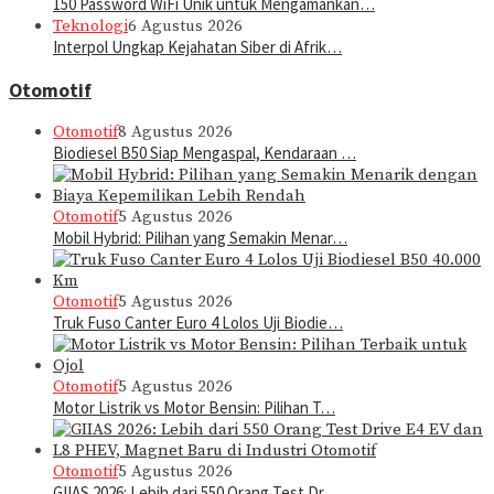
150 Password WiFi Unik untuk Mengamankan…
Teknologi
6 Agustus 2026
Interpol Ungkap Kejahatan Siber di Afrik…
Otomotif
Otomotif
8 Agustus 2026
Biodiesel B50 Siap Mengaspal, Kendaraan …
Otomotif
5 Agustus 2026
Mobil Hybrid: Pilihan yang Semakin Menar…
Otomotif
5 Agustus 2026
Truk Fuso Canter Euro 4 Lolos Uji Biodie…
Otomotif
5 Agustus 2026
Motor Listrik vs Motor Bensin: Pilihan T…
Otomotif
5 Agustus 2026
GIIAS 2026: Lebih dari 550 Orang Test Dr…