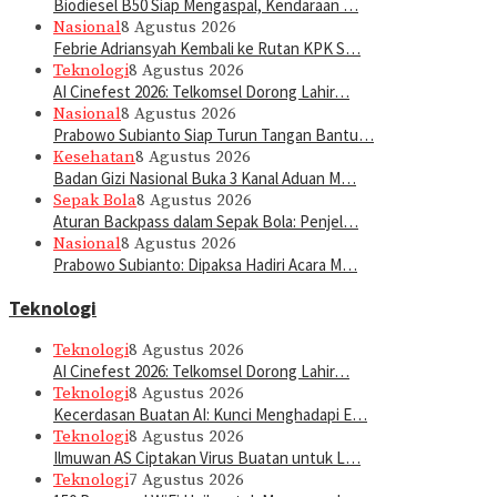
Biodiesel B50 Siap Mengaspal, Kendaraan …
Nasional
8 Agustus 2026
Febrie Adriansyah Kembali ke Rutan KPK S…
Teknologi
8 Agustus 2026
AI Cinefest 2026: Telkomsel Dorong Lahir…
Nasional
8 Agustus 2026
Prabowo Subianto Siap Turun Tangan Bantu…
Kesehatan
8 Agustus 2026
Badan Gizi Nasional Buka 3 Kanal Aduan M…
Sepak Bola
8 Agustus 2026
Aturan Backpass dalam Sepak Bola: Penjel…
Nasional
8 Agustus 2026
Prabowo Subianto: Dipaksa Hadiri Acara M…
Teknologi
Teknologi
8 Agustus 2026
AI Cinefest 2026: Telkomsel Dorong Lahir…
Teknologi
8 Agustus 2026
Kecerdasan Buatan AI: Kunci Menghadapi E…
Teknologi
8 Agustus 2026
Ilmuwan AS Ciptakan Virus Buatan untuk L…
Teknologi
7 Agustus 2026