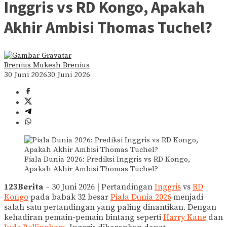
Inggris vs RD Kongo, Apakah
Akhir Ambisi Thomas Tuchel?
Brenius Mukesh Brenius
30 Juni 2026
30 Juni 2026
Piala Dunia 2026: Prediksi Inggris vs RD Kongo,
Apakah Akhir Ambisi Thomas Tuchel?
123Berita
– 30 Juni 2026 | Pertandingan
Inggris
vs
RD
Kongo
pada babak 32 besar
Piala Dunia 2026
menjadi
salah satu pertandingan yang paling dinantikan. Dengan
kehadiran pemain-pemain bintang seperti
Harry Kane
dan