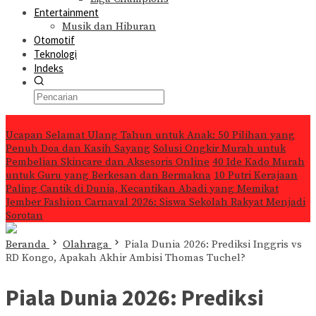
Entertainment
Musik dan Hiburan
Otomotif
Teknologi
Indeks
Konten Spesial
Ucapan Selamat Ulang Tahun untuk Anak: 50 Pilihan yang
Penuh Doa dan Kasih Sayang
Solusi Ongkir Murah untuk
Pembelian Skincare dan Aksesoris Online
40 Ide Kado Murah
untuk Guru yang Berkesan dan Bermakna
10 Putri Kerajaan
Paling Cantik di Dunia, Kecantikan Abadi yang Memikat
Jember Fashion Carnaval 2026: Siswa Sekolah Rakyat Menjadi
Sorotan
Beranda
Olahraga
Piala Dunia 2026: Prediksi Inggris vs
RD Kongo, Apakah Akhir Ambisi Thomas Tuchel?
Piala Dunia 2026: Prediksi