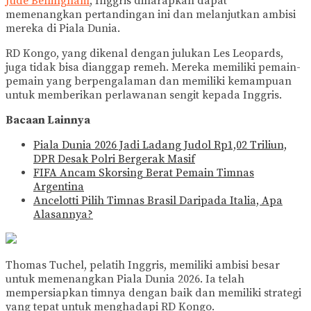
Jude Bellingham
, Inggris diharapkan dapat
memenangkan pertandingan ini dan melanjutkan ambisi
mereka di Piala Dunia.
RD Kongo, yang dikenal dengan julukan Les Leopards,
juga tidak bisa dianggap remeh. Mereka memiliki pemain-
pemain yang berpengalaman dan memiliki kemampuan
untuk memberikan perlawanan sengit kepada Inggris.
Bacaan Lainnya
Piala Dunia 2026 Jadi Ladang Judol Rp1,02 Triliun,
DPR Desak Polri Bergerak Masif
FIFA Ancam Skorsing Berat Pemain Timnas
Argentina
Ancelotti Pilih Timnas Brasil Daripada Italia, Apa
Alasannya?
Thomas Tuchel, pelatih Inggris, memiliki ambisi besar
untuk memenangkan Piala Dunia 2026. Ia telah
mempersiapkan timnya dengan baik dan memiliki strategi
yang tepat untuk menghadapi RD Kongo.