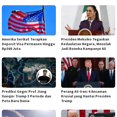
Amerika Serikat Terapkan
Presiden Meksiko Tegaskan
Deposit Visa Permanen Hingga
Kedaulatan Negara, Menolak
Rp360 Juta
Jadi Boneka Kampanye AS
Prediksi Geger Prof Jiang
Perang AS-Iran: 6 Ancaman
Xueqin: Trump 3 Periode dan
Krusial yang Hantui Presiden
Peta Baru Dunia
Trump