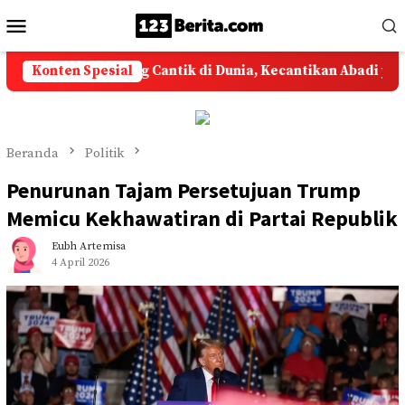
Loncat
Menu
ke
Mobile
konten
ajaan Paling Cantik di Dunia, Kecantikan Abadi yang Memikat
Konten Spesial
Beranda
Politik
Penurunan Tajam Persetujuan Trump
Memicu Kekhawatiran di Partai Republik
Eubh Artemisa
4 April 2026