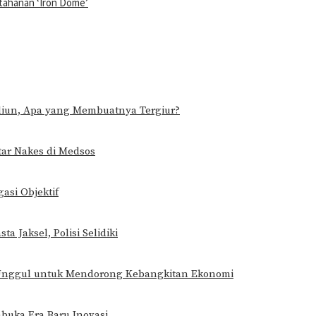
rtahanan ‘Iron Dome’