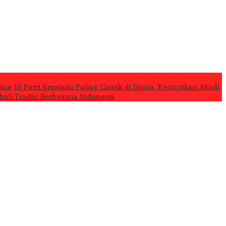
kna
10 Putri Kerajaan Paling Cantik di Dunia, Kecantikan Abadi
ali Tradisi Berbusana Indonesia