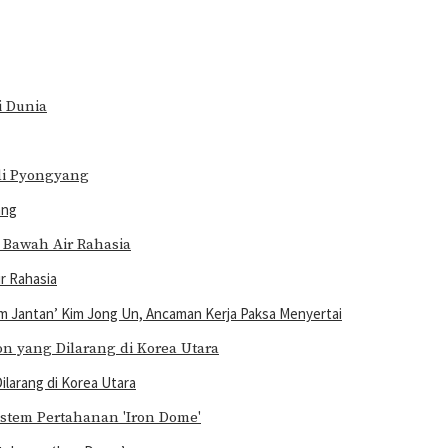
ang
r Rahasia
m Jantan’ Kim Jong Un, Ancaman Kerja Paksa Menyertai
larang di Korea Utara