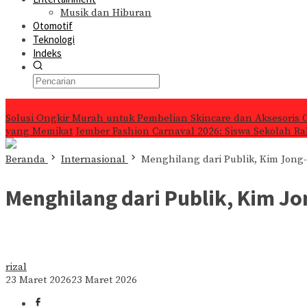
Musik dan Hiburan
Otomotif
Teknologi
Indeks
Konten Spesial
Solusi Ongkir Murah untuk Pembelian Skincare dan Aksesoris 
yang Memikat
Jember Fashion Carnaval 2026: Siswa Sekolah Ra
Beranda
Internasional
Menghilang dari Publik, Kim Jong-
Menghilang dari Publik, Kim Jo
rizal
23 Maret 2026
23 Maret 2026