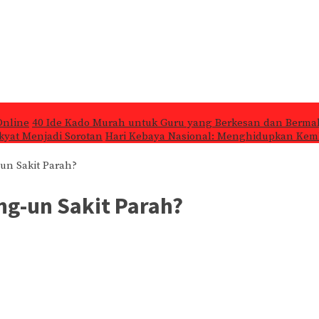
Online
40 Ide Kado Murah untuk Guru yang Berkesan dan Berma
kyat Menjadi Sorotan
Hari Kebaya Nasional: Menghidupkan Kemb
un Sakit Parah?
ng-un Sakit Parah?