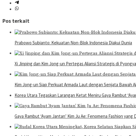
Pos terkait
Prabowo Subianto: Kekuatan Non-Blok Indonesia Diakui Dunia
Xi Jinping dan Kim Jong-un Pertegas Aliansi Strategis di Pyongy
Kim Jong-un Siap Perkuat Armada Laut dengan Senjata Bawah Ai
Korea Utara Tegaskan Larangan Ketat Meniru Gaya Rambut ‘Aya
Gaya Rambut ‘Ayam Jantan’ Kim Ju Ae: Fenomena Fashion yang Di