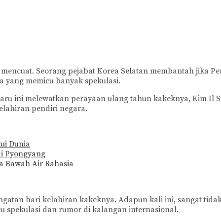
s mencuat. Seorang pejabat Korea Selatan membantah jika Pe
ya yang memicu banyak spekulasi.
baru ini melewatkan perayaan ulang tahun kakeknya, Kim Il S
elahiran pendiri negara.
ui Dunia
 di Pyongyang
a Bawah Air Rahasia
gatan hari kelahiran kakeknya. Adapun kali ini, sangat tida
u spekulasi dan rumor di kalangan internasional.