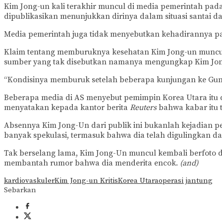
Kim Jong-un kali terakhir muncul di media pemerintah pada 
dipublikasikan menunjukkan dirinya dalam situasi santai d
Media pemerintah juga tidak menyebutkan kehadirannya pad
Klaim tentang memburuknya kesehatan Kim Jong-un muncul 
sumber yang tak disebutkan namanya mengungkap Kim Jong
“Kondisinya memburuk setelah beberapa kunjungan ke Gunu
Beberapa media di AS menyebut pemimpin Korea Utara itu d
menyatakan kepada kantor berita
Reuters
bahwa kabar itu t
Absennya Kim Jong-Un dari publik ini bukanlah kejadian pe
banyak spekulasi, termasuk bahwa dia telah digulingkan da
Tak berselang lama, Kim Jong-Un muncul kembali berfoto 
membantah rumor bahwa dia menderita encok.
(and)
kardiovaskuler
Kim Jong-un Kritis
Korea Utara
operasi jantung
Sebarkan