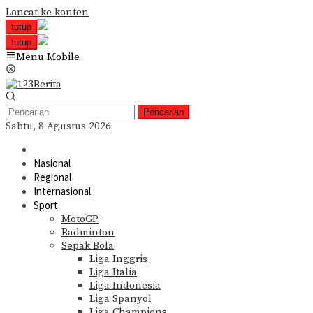
Loncat ke konten
tutup
tutup
Menu Mobile
Pencarian
Sabtu, 8 Agustus 2026
Nasional
Regional
Internasional
Sport
MotoGP
Badminton
Sepak Bola
Liga Inggris
Liga Italia
Liga Indonesia
Liga Spanyol
Liga Champions