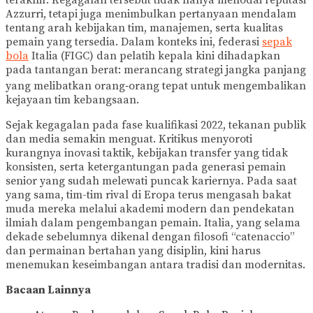
terakhir. Kegagalan tersebut tidak hanya menodai reputasi
Azzurri, tetapi juga menimbulkan pertanyaan mendalam
tentang arah kebijakan tim, manajemen, serta kualitas
pemain yang tersedia. Dalam konteks ini, federasi
sepak
bola
Italia (FIGC) dan pelatih kepala kini dihadapkan
pada tantangan berat: merancang strategi jangka panjang
yang melibatkan orang‑orang tepat untuk mengembalikan
kejayaan tim kebangsaan.
Sejak kegagalan pada fase kualifikasi 2022, tekanan publik
dan media semakin menguat. Kritikus menyoroti
kurangnya inovasi taktik, kebijakan transfer yang tidak
konsisten, serta ketergantungan pada generasi pemain
senior yang sudah melewati puncak kariernya. Pada saat
yang sama, tim-tim rival di Eropa terus mengasah bakat
muda mereka melalui akademi modern dan pendekatan
ilmiah dalam pengembangan pemain. Italia, yang selama
dekade sebelumnya dikenal dengan filosofi “catenaccio”
dan permainan bertahan yang disiplin, kini harus
menemukan keseimbangan antara tradisi dan modernitas.
Bacaan Lainnya