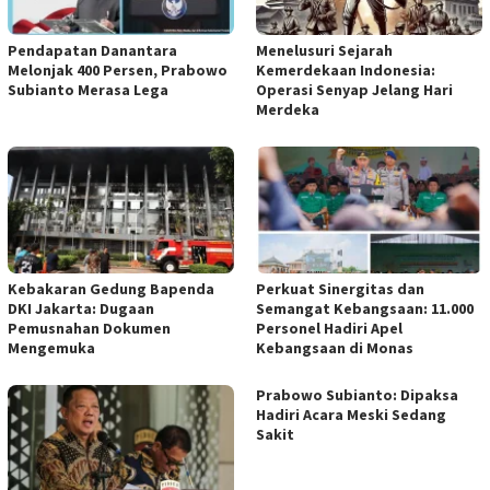
Pendapatan Danantara
Menelusuri Sejarah
Melonjak 400 Persen, Prabowo
Kemerdekaan Indonesia:
Subianto Merasa Lega
Operasi Senyap Jelang Hari
Merdeka
Kebakaran Gedung Bapenda
Perkuat Sinergitas dan
DKI Jakarta: Dugaan
Semangat Kebangsaan: 11.000
Pemusnahan Dokumen
Personel Hadiri Apel
Mengemuka
Kebangsaan di Monas
Prabowo Subianto: Dipaksa
Hadiri Acara Meski Sedang
Sakit