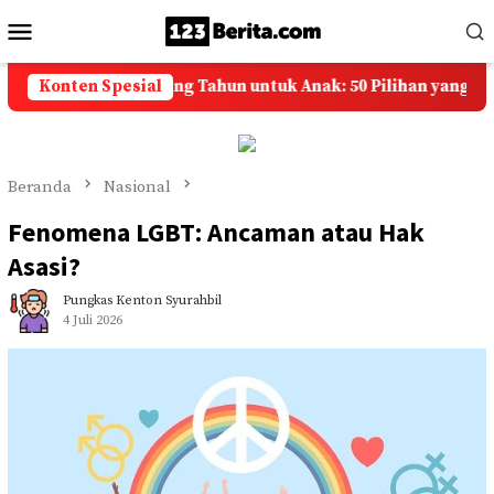
Loncat
Menu
ke
Mobile
konten
n Selamat Ulang Tahun untuk Anak: 50 Pilihan yang Penuh D
Konten Spesial
Beranda
Nasional
Fenomena LGBT: Ancaman atau Hak
Asasi?
Pungkas Kenton Syurahbil
4 Juli 2026