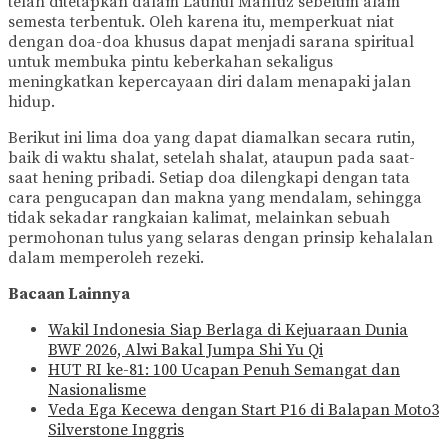
telah ditetapkan dalam Lauhul Mahfuz sebelum alam
semesta terbentuk. Oleh karena itu, memperkuat niat
dengan doa-doa khusus dapat menjadi sarana spiritual
untuk membuka pintu keberkahan sekaligus
meningkatkan kepercayaan diri dalam menapaki jalan
hidup.
Berikut ini lima doa yang dapat diamalkan secara rutin,
baik di waktu shalat, setelah shalat, ataupun pada saat-
saat hening pribadi. Setiap doa dilengkapi dengan tata
cara pengucapan dan makna yang mendalam, sehingga
tidak sekadar rangkaian kalimat, melainkan sebuah
permohonan tulus yang selaras dengan prinsip kehalalan
dalam memperoleh rezeki.
Bacaan Lainnya
Wakil Indonesia Siap Berlaga di Kejuaraan Dunia
BWF 2026, Alwi Bakal Jumpa Shi Yu Qi
HUT RI ke-81: 100 Ucapan Penuh Semangat dan
Nasionalisme
Veda Ega Kecewa dengan Start P16 di Balapan Moto3
Silverstone Inggris