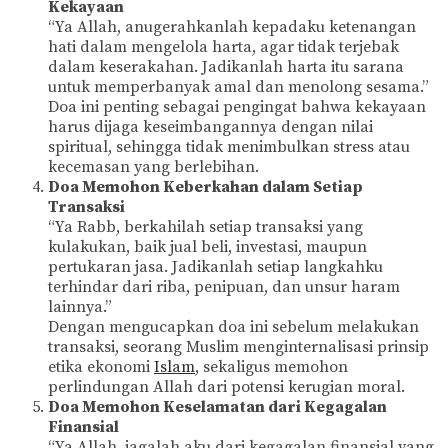
Kekayaan
“Ya Allah, anugerahkanlah kepadaku ketenangan
hati dalam mengelola harta, agar tidak terjebak
dalam keserakahan. Jadikanlah harta itu sarana
untuk memperbanyak amal dan menolong sesama.”
Doa ini penting sebagai pengingat bahwa kekayaan
harus dijaga keseimbangannya dengan nilai
spiritual, sehingga tidak menimbulkan stress atau
kecemasan yang berlebihan.
Doa Memohon Keberkahan dalam Setiap
Transaksi
“Ya Rabb, berkahilah setiap transaksi yang
kulakukan, baik jual beli, investasi, maupun
pertukaran jasa. Jadikanlah setiap langkahku
terhindar dari riba, penipuan, dan unsur haram
lainnya.”
Dengan mengucapkan doa ini sebelum melakukan
transaksi, seorang Muslim menginternalisasi prinsip
etika ekonomi
Islam
, sekaligus memohon
perlindungan Allah dari potensi kerugian moral.
Doa Memohon Keselamatan dari Kegagalan
Finansial
“Ya Allah, jagalah aku dari kegagalan finansial yang