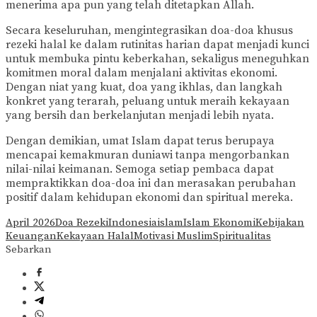
menerima apa pun yang telah ditetapkan Allah.
Secara keseluruhan, mengintegrasikan doa-doa khusus
rezeki halal ke dalam rutinitas harian dapat menjadi kunci
untuk membuka pintu keberkahan, sekaligus meneguhkan
komitmen moral dalam menjalani aktivitas ekonomi.
Dengan niat yang kuat, doa yang ikhlas, dan langkah
konkret yang terarah, peluang untuk meraih kekayaan
yang bersih dan berkelanjutan menjadi lebih nyata.
Dengan demikian, umat Islam dapat terus berupaya
mencapai kemakmuran duniawi tanpa mengorbankan
nilai-nilai keimanan. Semoga setiap pembaca dapat
mempraktikkan doa-doa ini dan merasakan perubahan
positif dalam kehidupan ekonomi dan spiritual mereka.
April 2026
Doa Rezeki
Indonesia
islam
Islam Ekonomi
Kebijakan
Keuangan
Kekayaan Halal
Motivasi Muslim
Spiritualitas
Sebarkan