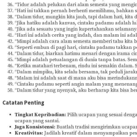
“Tidur adalah pelukan dari alam semesta yang menging
“Hati ini takkan pernah berhenti memilihmu, bahkan s
“Dalam tidur, mungkin kita jauh, tapi dalam hati, kita d
“Jika hatiku adalah kanvas, cintaku padamu adalah luk
“Jika ada sesuatu yang ingin kupertahankan selamanya
“Hari ini adalah cerita yang indah, dan malam ini ad
“Mimpi adalah cara alam semesta memberi tahu kita b
“Seperti embun di pagi hari, cintaku padamu takkan p
“Dalam tidur, biarkan hatimu menari dengan irama cint
“Mimpi adalah petualangan di dunia tanpa batas. 
“Ketika matahari terbenam, rindu ini semakin dalam. Se
“Dalam mimpiku, kita selalu bersama, tak peduli jarakn
“Malam ini adalah saat di mana aku bisa merindukanmu
“Cintaku padamu seperti angin malam yang menenangk
“Dalam tidur yang nyenyak, aku berharap kita bisa be
Catatan Penting
Tingkat Kepribadian:
Pilih ucapan yang sesuai deng
ucapan yang santai.
Jaga Konsistensi:
Buatlah tradisi mengirimkan ucapan 
Kreativitas:
Jadilah kreatif dalam menyampaikan pes