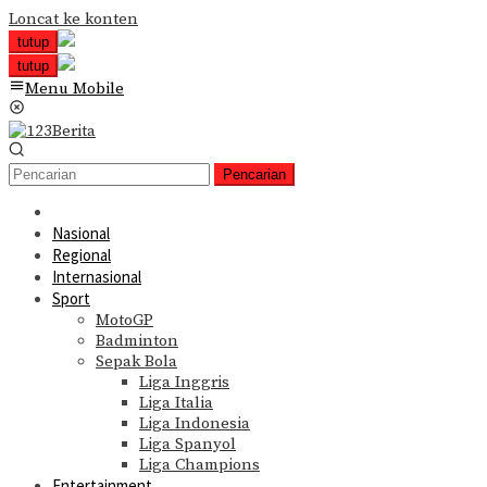
Loncat ke konten
tutup
tutup
Menu Mobile
Pencarian
Nasional
Regional
Internasional
Sport
MotoGP
Badminton
Sepak Bola
Liga Inggris
Liga Italia
Liga Indonesia
Liga Spanyol
Liga Champions
Entertainment