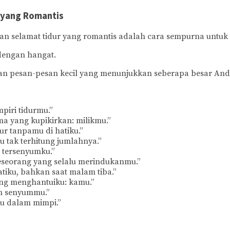
 yang Romantis
pan selamat tidur yang romantis adalah cara sempurna untu
 dengan hangat.
imkan pesan-pesan kecil yang menunjukkan seberapa besar A
piri tidurmu.”
a yang kupikirkan: milikmu.”
ur tanpamu di hatiku.”
u tak terhitung jumlahnya.”
n tersenyumku.”
eseorang yang selalu merindukanmu.”
atiku, bahkan saat malam tiba.”
ang menghantuiku: kamu.”
ah senyummu.”
mu dalam mimpi.”