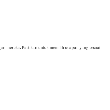
ngan mereka. Pastikan untuk memilih ucapan yang sesuai