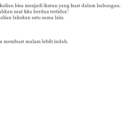
 kalian bisa menjadi ikatan yang kuat dalam hubungan.
an saat kita berdua tertidur.”
alian lakukan satu sama lain.
sa membuat malam lebih indah.