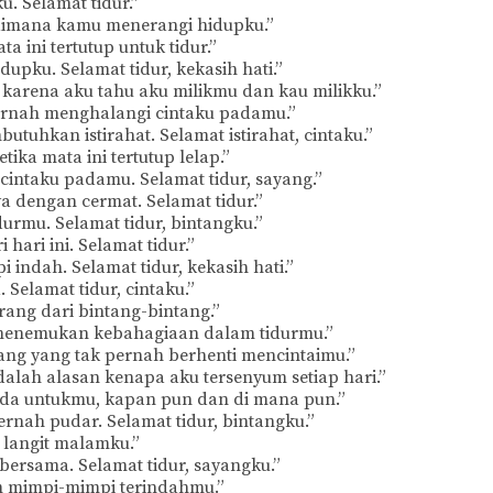
. Selamat tidur.”
aimana kamu menerangi hidupku.”
 ini tertutup untuk tidur.”
pku. Selamat tidur, kekasih hati.”
arena aku tahu aku milikmu dan kau milikku.”
 pernah menghalangi cintaku padamu.”
uhkan istirahat. Selamat istirahat, cintaku.”
ika mata ini tertutup lelap.”
 cintaku padamu. Selamat tidur, sayang.”
 dengan cermat. Selamat tidur.”
durmu. Selamat tidur, bintangku.”
hari ini. Selamat tidur.”
indah. Selamat tidur, kekasih hati.”
Selamat tidur, cintaku.”
erang dari bintang-bintang.”
 menemukan kebahagiaan dalam tidurmu.”
ng yang tak pernah berhenti mencintaimu.”
lah alasan kenapa aku tersenyum setiap hari.”
 ada untukmu, kapan pun dan di mana pun.”
ernah pudar. Selamat tidur, bintangku.”
 langit malamku.”
bersama. Selamat tidur, sayangku.”
m mimpi-mimpi terindahmu.”