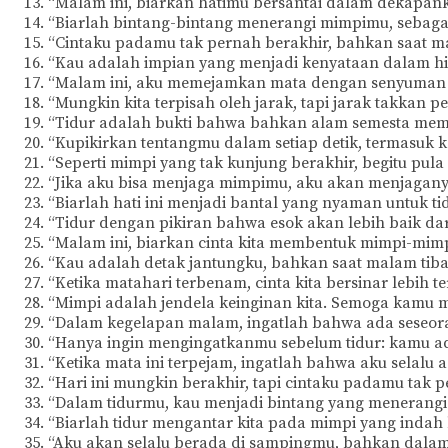
“Malam ini, biarkan hatimu bersantai dalam dekapanku
“Biarlah bintang-bintang menerangi mimpimu, sebag
“Cintaku padamu tak pernah berakhir, bahkan saat mata
“Kau adalah impian yang menjadi kenyataan dalam hidu
“Malam ini, aku memejamkan mata dengan senyuman k
“Mungkin kita terpisah oleh jarak, tapi jarak takkan
“Tidur adalah bukti bahwa bahkan alam semesta membut
“Kupikirkan tentangmu dalam setiap detik, termasuk ket
“Seperti mimpi yang tak kunjung berakhir, begitu pula
“Jika aku bisa menjaga mimpimu, aku akan menjaganya
“Biarlah hati ini menjadi bantal yang nyaman untuk ti
“Tidur dengan pikiran bahwa esok akan lebih baik dari 
“Malam ini, biarkan cinta kita membentuk mimpi-mimpi 
“Kau adalah detak jantungku, bahkan saat malam tiba. 
“Ketika matahari terbenam, cinta kita bersinar lebih t
“Mimpi adalah jendela keinginan kita. Semoga kamu
“Dalam kegelapan malam, ingatlah bahwa ada seseora
“Hanya ingin mengingatkanmu sebelum tidur: kamu ada
“Ketika mata ini terpejam, ingatlah bahwa aku selalu
“Hari ini mungkin berakhir, tapi cintaku padamu tak p
“Dalam tidurmu, kau menjadi bintang yang menerangi
“Biarlah tidur mengantar kita pada mimpi yang indah 
“Aku akan selalu berada di sampingmu, bahkan dala