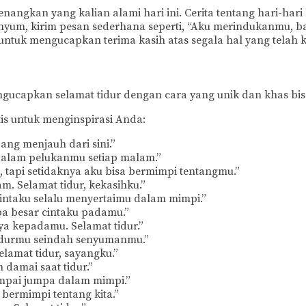
ngkan yang kalian alami hari ini. Cerita tentang hari-hari
yum, kirim pesan sederhana seperti, “Aku merindukanmu, bahk
ntuk mengucapkan terima kasih atas segala hal yang telah k
gucapkan selamat tidur dengan cara yang unik dan khas bi
tis untuk menginspirasi Anda:
ng menjauh dari sini.”
 dalam pelukanmu setiap malam.”
 tapi setidaknya aku bisa bermimpi tentangmu.”
m. Selamat tidur, kekasihku.”
cintaku selalu menyertaimu dalam mimpi.”
pa besar cintaku padamu.”
a kepadamu. Selamat tidur.”
idurmu seindah senyumanmu.”
lamat tidur, sayangku.”
damai saat tidur.”
ampai jumpa dalam mimpi.”
 bermimpi tentang kita.”