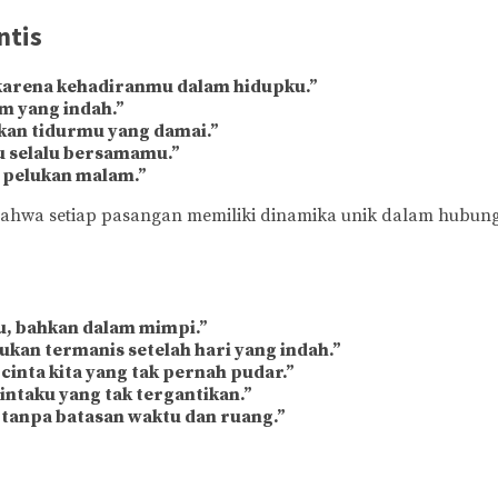
ntis
g karena kehadiranmu dalam hidupku.”
m yang indah.”
kan tidurmu yang damai.”
nku selalu bersamamu.”
 pelukan malam.”
at bahwa setiap pasangan memiliki dinamika unik dalam hubu
mu, bahkan dalam mimpi.”
lukan termanis setelah hari yang indah.”
cinta kita yang tak pernah pudar.”
intaku yang tak tergantikan.”
 tanpa batasan waktu dan ruang.”