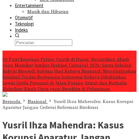
Entertainment
Musik dan Hiburan
Otomotif
Teknologi
Indeks
Konten Spesial
10 Putri Kerajaan Paling Cantik di Dunia, Kecantikan Abadi
yang Memikat
Jember Fashion Carnaval 2026: Siswa Sekolah
Rakyat Menjadi Sorotan
Hari Kebaya Nasional: Menghidupkan
Kembali Tradisi Berbusana Indonesia
Kebaya Dihidupkan
Lewat Cerita Personal di Jalan Pulang
Aripat dan Nathalie
Holscher: Kisah Cinta yang Berakhir di Pelaminan
Beranda
Nasional
Yusril Ihza Mahendra: Kasus Korupsi
Aparatur Jangan Cederai Reformasi Birokrasi
Yusril Ihza Mahendra: Kasus
Korupsi Aparatur Jangan