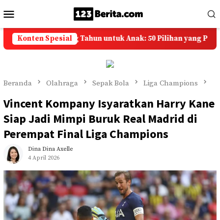
Loncat
Menu
ke
Mobile
konten
lamat Ulang Tahun untuk Anak: 50 Pilihan yang Penuh Doa d
Konten Spesial
Beranda
Olahraga
Sepak Bola
Liga Champions
Vincent Kompany Isyaratkan Harry Kane
Siap Jadi Mimpi Buruk Real Madrid di
Perempat Final Liga Champions
Dina Dina Axelle
4 April 2026