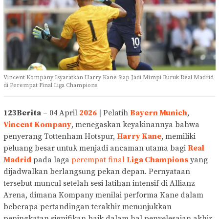
Vincent Kompany Isyaratkan Harry Kane Siap Jadi Mimpi Buruk Real Madrid
di Perempat Final Liga Champions
123Berita
– 04 April
2026
| Pelatih
Bayern Munich
,
Vincent Kompany
, menegaskan keyakinannya bahwa
penyerang Tottenham Hotspur,
Harry Kane
, memiliki
peluang besar untuk menjadi ancaman utama bagi
Real
Madrid
pada laga
perempat final
Liga Champions
yang
dijadwalkan berlangsung pekan depan. Pernyataan
tersebut muncul setelah sesi latihan intensif di Allianz
Arena, dimana Kompany menilai performa Kane dalam
beberapa pertandingan terakhir menunjukkan
peningkatan signifikan baik dalam hal penyelesaian akhir