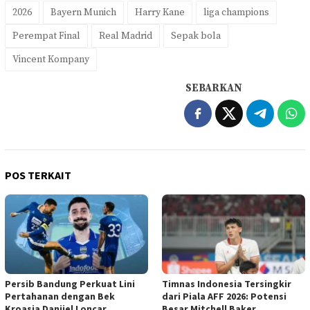
2026
Bayern Munich
Harry Kane
liga champions
Perempat Final
Real Madrid
Sepak bola
Vincent Kompany
SEBARKAN
POS TERKAIT
Persib Bandung Perkuat Lini
Timnas Indonesia Tersingkir
Pertahanan dengan Bek
dari Piala AFF 2026: Potensi
Kroasia Danijel Loncar
Besar Mitchell Baker