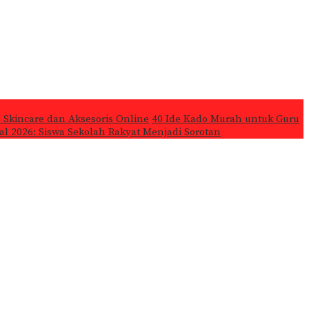
 Skincare dan Aksesoris Online
40 Ide Kado Murah untuk Guru
l 2026: Siswa Sekolah Rakyat Menjadi Sorotan