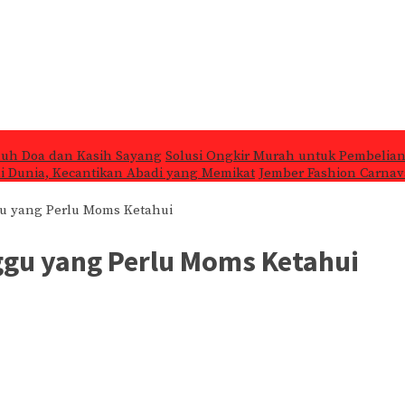
nuh Doa dan Kasih Sayang
Solusi Ongkir Murah untuk Pembelian
 di Dunia, Kecantikan Abadi yang Memikat
Jember Fashion Carnava
u yang Perlu Moms Ketahui
ggu yang Perlu Moms Ketahui