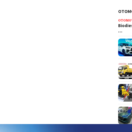
OTOM
OTOMO
Biodie
…