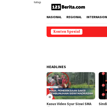
Loncat
tutup
ke
konten
NASIONAL
REGIONAL
INTERNASION
Konten Spesial
HEADLINES
«
us Video Syur Siswi SMA
Sindikat Penyebar Hoaks
Meng