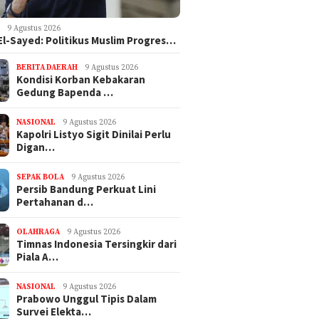
sa 2: 250 Penumpang
2: 4 Orang Meninggal dalam
Meningg
ak, Tim SAR Kerahkan
Kebakaran Kapal
dari Ru
l
Tulung
K
9 Agustus 2026
El-Sayed: Politikus Muslim Progres…
BERITA DAERAH
9 Agustus 2026
Kondisi Korban Kebakaran
Gedung Bapenda …
NASIONAL
9 Agustus 2026
Kapolri Listyo Sigit Dinilai Perlu
Digan…
SEPAK BOLA
9 Agustus 2026
Persib Bandung Perkuat Lini
Pertahanan d…
OLAHRAGA
9 Agustus 2026
Timnas Indonesia Tersingkir dari
Piala A…
NASIONAL
9 Agustus 2026
Prabowo Unggul Tipis Dalam
Survei Elekta…