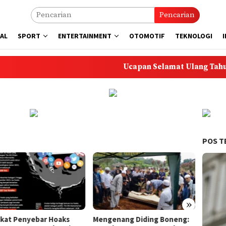
Pencarian
AL
SPORT
ENTERTAINMENT
OTOMOTIF
TEKNOLOGI
Ucapan Selamat Ulang Tahun untuk A
POS T
»
enang Diding Boneng:
Skandal Konten SPG GIIAS:
Kebak