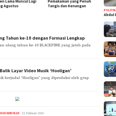
kaman yang Penuh
Emanuel Bryan alias
Sento
is dan Kenangan
@ebemartono Dikecam
Terjeb
9 Kapa
POLITI
Abdul 
ng Tahun ke-10 dengan Formasi Lengkap
yaan ulang tahun ke-10 BLACKPINK yang jatuh pada
alik Layar Video Musik ‘Hooligan’
sik berjudul “Hooligan” yang diproduksi oleh grup
 DAN HIBURAN
rizal
22 Februari 2026