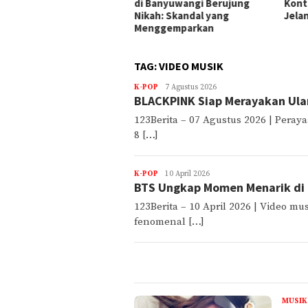
Banyuwangi Berujung
Konten Lama Muncul Lagi
Pema
ah: Skandal yang
Jelang Agustus
Tang
nggemparkan
TAG:
VIDEO MUSIK
K-POP
Sareeka
7 Agustus 2026
BLACKPINK Siap Merayakan Ula
fayina
(rusia)
123Berita – 07 Agustus 2026 | Pera
Fallyn
8 […]
K-POP
Amerik
10 April 2026
BTS Ungkap Momen Menarik di B
Amerik
Gamma
123Berita – 10 April 2026 | Video mu
fenomenal […]
MUSIK