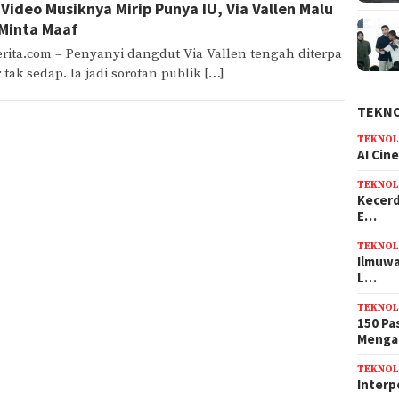
 Video Musiknya Mirip Punya IU, Via Vallen Malu
Minta Maaf
rita.com – Penyanyi dangdut Via Vallen tengah diterpa
 tak sedap. Ia jadi sorotan publik […]
TEKN
TEKNOL
AI Cin
TEKNOL
Kecerd
E…
TEKNOL
Ilmuwa
L…
TEKNOL
150 Pa
Meng
TEKNOL
Interp