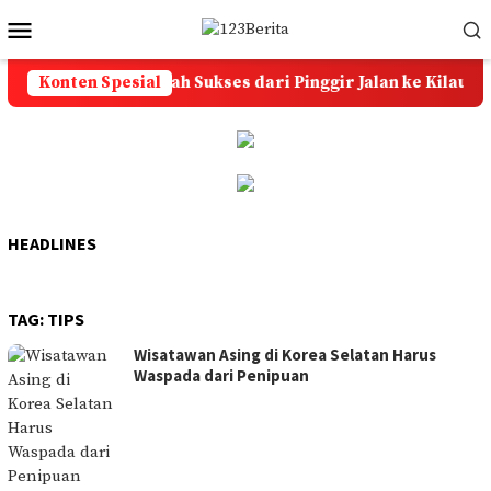
Loncat
Menu
ke
Mobile
konten
Konten Spesial
Batu Akik: Kisah Sukses dari Pinggir Jalan ke Kilau Wa
HEADLINES
TAG:
TIPS
Wisatawan Asing di Korea Selatan Harus
Waspada dari Penipuan