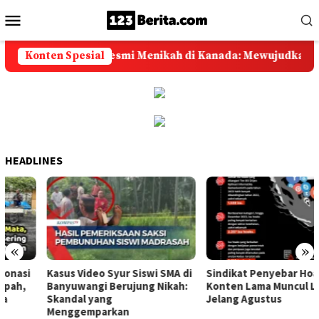
Loncat
Menu
ke
Mobile
konten
Gisela Cindy Resmi Menikah di Kanada: Mewujudkan Impi
Konten Spesial
HEADLINES
«
»
Kasus Video Syur Siswi SMA di
Sindikat Penyebar Hoaks
Banyuwangi Berujung Nikah:
Konten Lama Muncul Lagi
Skandal yang
Jelang Agustus
Menggemparkan