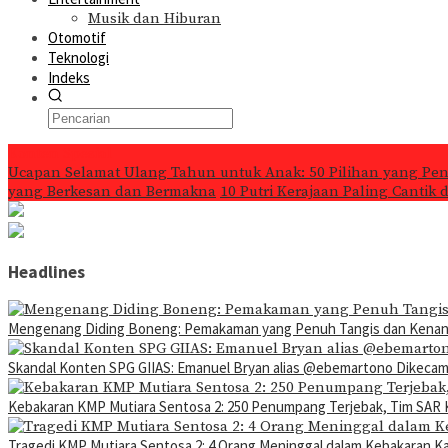
Musik dan Hiburan
Otomotif
Teknologi
Indeks
Konten Spesial
Ucapan Selamat Ulang Tahun untuk Anak: 50 Pilihan yang Pe
yang Berkesan dan Bermakna
10 Putri Kerajaan Paling Cantik
Headlines
Mengenang Diding Boneng: Pemakaman yang Penuh Tangis dan Kena
Skandal Konten SPG GIIAS: Emanuel Bryan alias @ebemartono Dikeca
Kebakaran KMP Mutiara Sentosa 2: 250 Penumpang Terjebak, Tim SAR 
Tragedi KMP Mutiara Sentosa 2: 4 Orang Meninggal dalam Kebakaran K