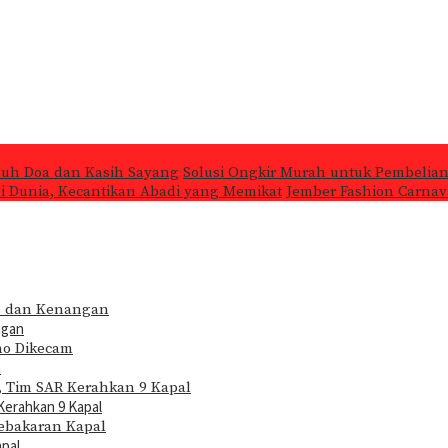
nuh Doa dan Kasih Sayang
Solusi Ongkir Murah untuk Pembelian
 di Dunia, Kecantikan Abadi yang Memikat
Jember Fashion Carnava
ngan
m
Kerahkan 9 Kapal
apal