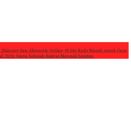
 Skincare dan Aksesoris Online
40 Ide Kado Murah untuk Guru
l 2026: Siswa Sekolah Rakyat Menjadi Sorotan