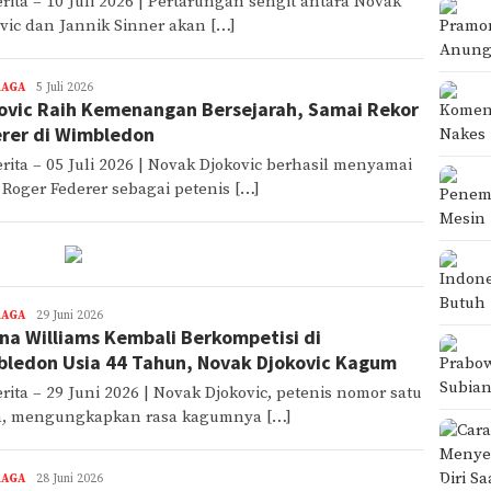
rita – 10 Juli 2026 | Pertarungan sengit antara Novak
vic dan Jannik Sinner akan […]
RAGA
Yesuto
5 Juli 2026
ovic Raih Kemenangan Bersejarah, Samai Rekor
darpani
Arland
rer di Wimbledon
rita – 05 Juli 2026 | Novak Djokovic berhasil menyamai
 Roger Federer sebagai petenis […]
RAGA
Mawiyah
29 Juni 2026
na Williams Kembali Berkompetisi di
Ratu
Mawiyah
ledon Usia 44 Tahun, Novak Djokovic Kagum
rita – 29 Juni 2026 | Novak Djokovic, petenis nomor satu
a, mengungkapkan rasa kagumnya […]
RAGA
Karimah
28 Juni 2026