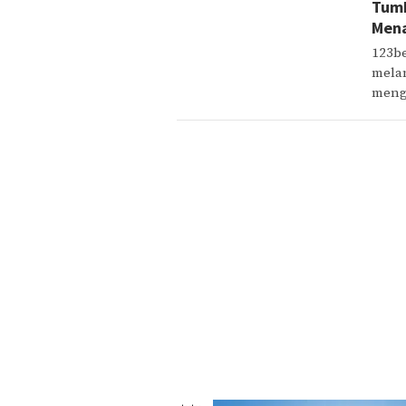
Tumb
Mena
123be
melan
meng