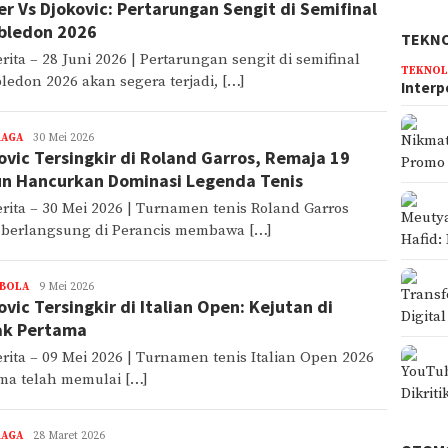
er Vs Djokovic: Pertarungan Sengit di Semifinal
Ray
Karimah
bledon 2026
TEKN
rita – 28 Juni 2026 | Pertarungan sengit di semifinal
TEKNOL
edon 2026 akan segera terjadi, […]
Interp
RAGA
Jesilyne
30 Mei 2026
ovic Tersingkir di Roland Garros, Remaja 19
Hihiri
n Hancurkan Dominasi Legenda Tenis
rita – 30 Mei 2026 | Turnamen tenis Roland Garros
 berlangsung di Perancis membawa […]
 BOLA
Brenius
9 Mei 2026
ovic Tersingkir di Italian Open: Kejutan di
Mukesh
Brenius
ak Pertama
rita – 09 Mei 2026 | Turnamen tenis Italian Open 2026
ma telah memulai […]
RAGA
rizal
28 Maret 2026