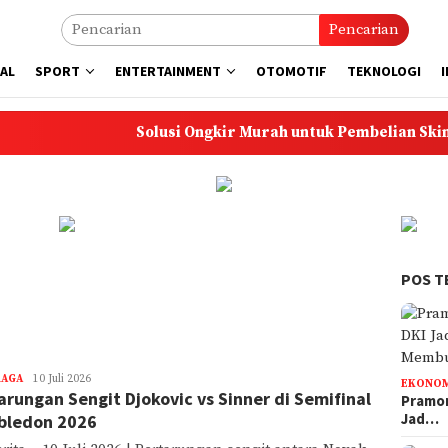
Pencarian
AL
SPORT
ENTERTAINMENT
OTOMOTIF
TEKNOLOGI
Solusi Ongkir Murah untuk Pembelian Skincare d
POS T
RAGA
Kuan-
10 Juli 2026
EKONO
arungan Sengit Djokovic vs Sinner di Semifinal
yin
Pramon
khidmat
Jad…
bledon 2026
(indonesia)