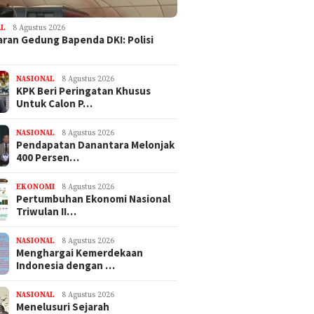
gal Setelah Keluar
TV Setelah Viral Tagih Honor
Teluk To
umah Hantu di
Rp961 Juta
Asing Ma
gagung
AL
8 Agustus 2026
ran Gedung Bapenda DKI: Polisi
NASIONAL
8 Agustus 2026
KPK Beri Peringatan Khusus
Untuk Calon P…
NASIONAL
8 Agustus 2026
Pendapatan Danantara Melonjak
400 Persen…
EKONOMI
8 Agustus 2026
Pertumbuhan Ekonomi Nasional
Triwulan II…
NASIONAL
8 Agustus 2026
Menghargai Kemerdekaan
Indonesia dengan …
NASIONAL
8 Agustus 2026
Menelusuri Sejarah