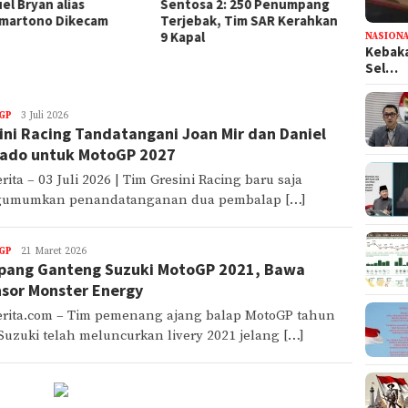
osa 2: 250 Penumpang
2: 4 Orang Meninggal dalam
Mening
ebak, Tim SAR Kerahkan
Kebakaran Kapal
dari R
pal
Tulun
NASION
Kebaka
Sel…
GP
Karimah
3 Juli 2026
ini Racing Tandatangani Joan Mir dan Daniel
Ray
Karimah
ado untuk MotoGP 2027
rita – 03 Juli 2026 | Tim Gresini Racing baru saja
umumkan penandatanganan dua pembalap […]
GP
rizal
21 Maret 2026
ang Ganteng Suzuki MotoGP 2021, Bawa
sor Monster Energy
erita.com – Tim pemenang ajang balap MotoGP tahun
 Suzuki telah meluncurkan livery 2021 jelang […]