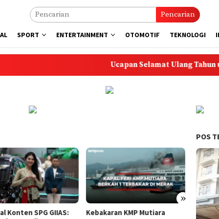
Pencarian
AL
SPORT
ENTERTAINMENT
OTOMOTIF
TEKNOLOGI
Ucapan Selamat Ulang Tahun untuk Ana
POS T
»
karan KMP Mutiara
Tragedi KMP Mutiara Sentosa
Krono