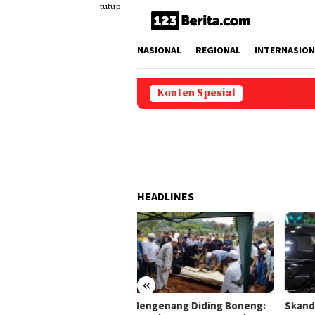
Loncat
tutup
ke
konten
NASIONAL
REGIONAL
INTERNASION
Konten Spesial
HEADLINES
«
ngenang Diding Boneng:
Skandal Konten SPG GIIAS:
Keba