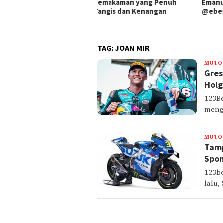
makaman yang Penuh
Emanuel Bryan alias
Sent
gis dan Kenangan
@ebemartono Dikecam
Terj
9 Ka
TAG:
JOAN MIR
MOTO
Gres
Holg
123Be
meng
MOTO
Tamp
Spon
123b
lalu,