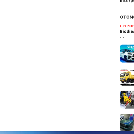
Interp
OTOM
OTOMO
Biodie
…