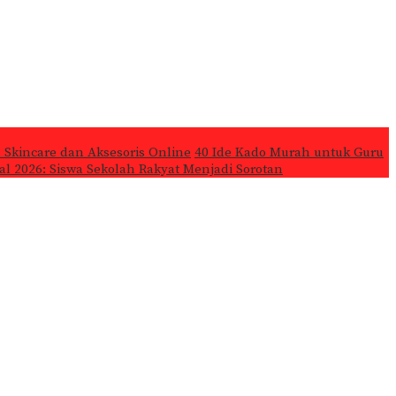
 Skincare dan Aksesoris Online
40 Ide Kado Murah untuk Guru
l 2026: Siswa Sekolah Rakyat Menjadi Sorotan