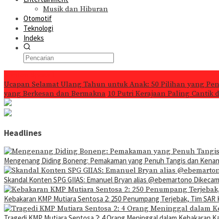
Musik dan Hiburan
Otomotif
Teknologi
Indeks
Konten Spesial
Ucapan Selamat Ulang Tahun untuk Anak: 50 Pilihan yang Pe
yang Berkesan dan Bermakna
10 Putri Kerajaan Paling Cantik
Headlines
Mengenang Diding Boneng: Pemakaman yang Penuh Tangis dan Kena
Skandal Konten SPG GIIAS: Emanuel Bryan alias @ebemartono Dikeca
Kebakaran KMP Mutiara Sentosa 2: 250 Penumpang Terjebak, Tim SAR 
Tragedi KMP Mutiara Sentosa 2: 4 Orang Meninggal dalam Kebakaran K