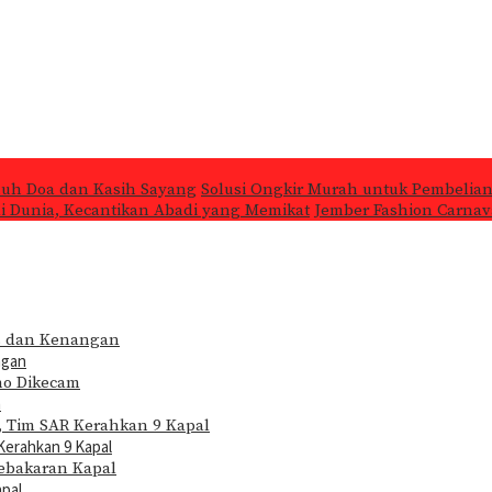
nuh Doa dan Kasih Sayang
Solusi Ongkir Murah untuk Pembelian
 di Dunia, Kecantikan Abadi yang Memikat
Jember Fashion Carnava
ngan
m
Kerahkan 9 Kapal
apal