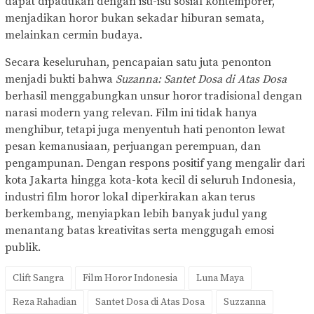
dapat dipadukan dengan isu-isu sosial kontemporer,
menjadikan horor bukan sekadar hiburan semata,
melainkan cermin budaya.
Secara keseluruhan, pencapaian satu juta penonton
menjadi bukti bahwa
Suzanna: Santet Dosa di Atas Dosa
berhasil menggabungkan unsur horor tradisional dengan
narasi modern yang relevan. Film ini tidak hanya
menghibur, tetapi juga menyentuh hati penonton lewat
pesan kemanusiaan, perjuangan perempuan, dan
pengampunan. Dengan respons positif yang mengalir dari
kota Jakarta hingga kota-kota kecil di seluruh Indonesia,
industri film horor lokal diperkirakan akan terus
berkembang, menyiapkan lebih banyak judul yang
menantang batas kreativitas serta menggugah emosi
publik.
Clift Sangra
Film Horor Indonesia
Luna Maya
Reza Rahadian
Santet Dosa di Atas Dosa
Suzzanna