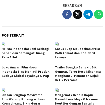
SEBARKAN
POS TERKAIT
HYROX Indonesia: Seni Berbagi
Kasus Suap Melibatkan Artis:
Beban dan Semangat Juang
Raffi Ahmad dan 6 Selebriti
Para Atlet
Lainnya
Joko Anwar: Film Horor
Trailer Songko Bangkit Bikin
Indonesia Siap Menjadi Produk
Gempar, Teror Desa Minahasa
Budaya Global Layaknya K-Pop
Menghantui Penonton Sejak
Detik Pertama
Ulasan Lengkap Moviverse:
Mengenal 7 Desain Dapur
Film Warung Pocong – Horor
Mewah Luna Maya & Maxime
Komedi yang Bikin Gegar
Bouttier dengan Sentuhan