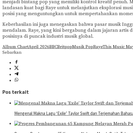
menjadi bintang pop yang memiliki kontrol kreatif penuh. M
landasan kuat bagi Raye untuk melanjutkan eksplorasi mu
posisi yang menguntungkan untuk mempertahankan moment
Keberhasilan ini juga menegaskan bahwa pasar musik Ingg
mendalam. Raye, yang kini bergabung dalam jajaran artis d
posisinya di puncak industri musik global.
Album Chart
April 2026
BBC
Britpop
Musik Pop
Raye
This Music Ma
Sebarkan
Pos terkait
Mengenal Makna Lagu ‘Exile’ Taylor Swift dan Terjemahan Bahas