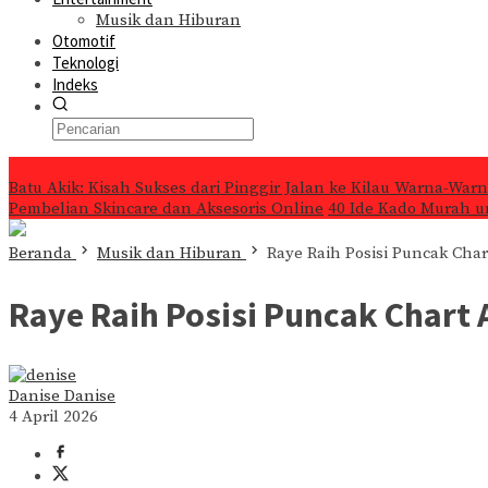
Musik dan Hiburan
Otomotif
Teknologi
Indeks
Konten Spesial
Batu Akik: Kisah Sukses dari Pinggir Jalan ke Kilau Warna-Warn
Pembelian Skincare dan Aksesoris Online
40 Ide Kado Murah 
Beranda
Musik dan Hiburan
Raye Raih Posisi Puncak Cha
Raye Raih Posisi Puncak Chart
Danise Danise
4 April 2026