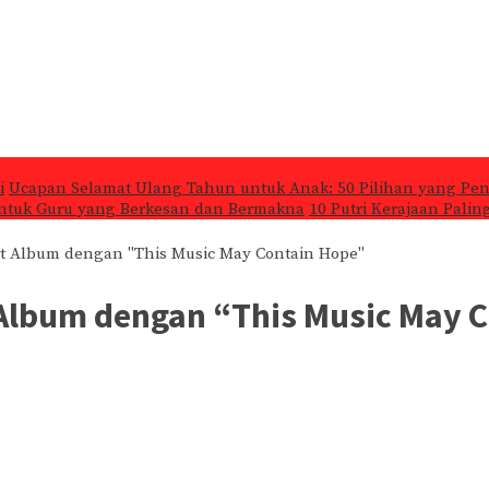
i
Ucapan Selamat Ulang Tahun untuk Anak: 50 Pilihan yang Pe
untuk Guru yang Berkesan dan Bermakna
10 Putri Kerajaan Pali
rt Album dengan "This Music May Contain Hope"
 Album dengan “This Music May 