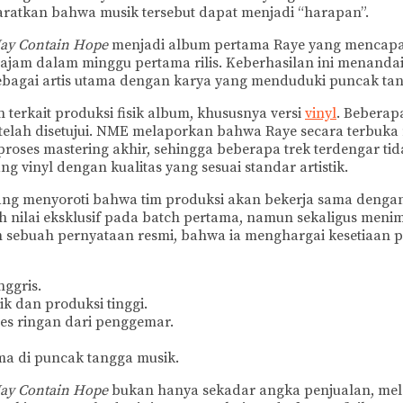
aratkan bahwa musik tersebut dapat menjadi “harapan”.
ay Contain Hope
menjadi album pertama Raye yang mencapai
 tajam dalam minggu pertama rilis. Keberhasilan ini menandai 
a sebagai artis utama dengan karya yang menduduki puncak ta
 terkait produksi fisik album, khususnya versi
vinyl
. Beberap
ang telah disetujui. NME melaporkan bahwa Raye secara terb
 proses mastering akhir, sehingga beberapa trek terdengar 
g vinyl dengan kualitas yang sesuai standar artistik.
ang menyoroti bahwa tim produksi akan bekerja sama dengan p
ah nilai eksklusif pada batch pertama, namun sekaligus me
ebuah pernyataan resmi, bahwa ia menghargai kesetiaan p
ggris.
ik dan produksi tinggi.
es ringan dari penggemar.
ma di puncak tangga musik.
ay Contain Hope
bukan hanya sekadar angka penjualan, melai