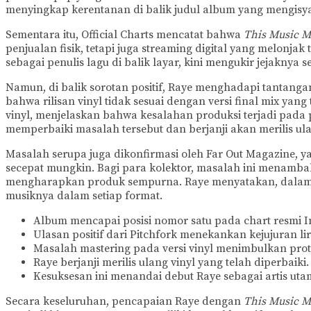
menyingkap kerentanan di balik judul album yang mengisy
Sementara itu, Official Charts mencatat bahwa
This Music M
penjualan fisik, tetapi juga streaming digital yang melonjak
sebagai penulis lagu di balik layar, kini mengukir jejakny
Namun, di balik sorotan positif, Raye menghadapi tantangan
bahwa rilisan vinyl tidak sesuai dengan versi final mix y
vinyl, menjelaskan bahwa kesalahan produksi terjadi pada
memperbaiki masalah tersebut dan berjanji akan merilis ulan
Masalah serupa juga dikonfirmasi oleh Far Out Magazine, y
secepat mungkin. Bagi para kolektor, masalah ini menamb
mengharapkan produk sempurna. Raye menyatakan, dalam s
musiknya dalam setiap format.
Album mencapai posisi nomor satu pada chart resmi In
Ulasan positif dari Pitchfork menekankan kejujuran lir
Masalah mastering pada versi vinyl menimbulkan prot
Raye berjanji merilis ulang vinyl yang telah diperbaiki.
Kesuksesan ini menandai debut Raye sebagai artis uta
Secara keseluruhan, pencapaian Raye dengan
This Music M