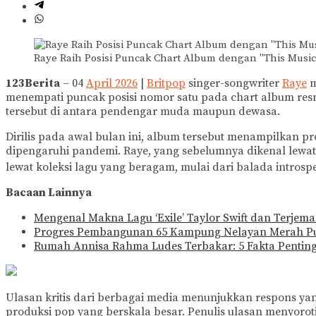
Raye Raih Posisi Puncak Chart Album dengan "This Musi
123Berita
– 04
April 2026
|
Britpop
singer-songwriter
Raye
m
menempati puncak posisi nomor satu pada chart album res
tersebut di antara pendengar muda maupun dewasa.
Dirilis pada awal bulan ini, album tersebut menampilkan pr
dipengaruhi pandemi. Raye, yang sebelumnya dikenal lewat s
lewat koleksi lagu yang beragam, mulai dari balada introsp
Bacaan Lainnya
Mengenal Makna Lagu ‘Exile’ Taylor Swift dan Terjem
Progres Pembangunan 65 Kampung Nelayan Merah Puti
Rumah Annisa Rahma Ludes Terbakar: 5 Fakta Pentin
Ulasan kritis dari berbagai media menunjukkan respons y
produksi pop yang berskala besar. Penulis ulasan menyor