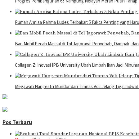
Progres Pembangunan 65 Kampung Nelayan Merah Putih Tahap I 
Rumah Annisa Rahma Ludes Terbakar: 5 Fakta Penting yang Har
Ban Mobil Pecah Massal di Tol Jagorawi: Penyebab, Dampak, dan
Collagen Z: Inovasi IPB University Ubah Limbah Ikan Jadi Minu
Megawati Hangestri Mundur dari Timnas Voli Jelang Tiga Jadwal
Pos Terbaru