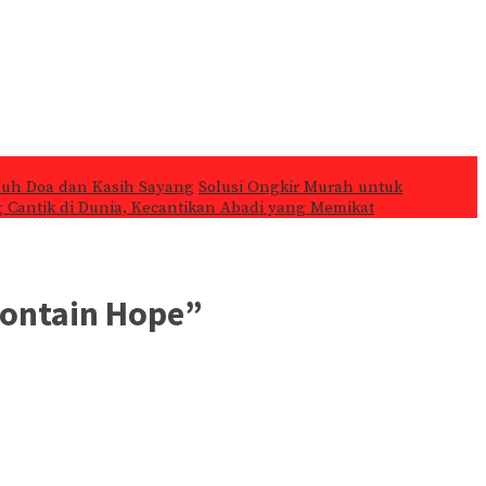
nuh Doa dan Kasih Sayang
Solusi Ongkir Murah untuk
ng Cantik di Dunia, Kecantikan Abadi yang Memikat
Contain Hope”