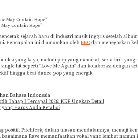
c May Contain Hope"
encetak sejarah baru di industri musik Inggris setelah albu
mi. Pencapaian ini diumumkan oleh
BBC
dan menegaskan kebe
oduksi yang kaya, melodi pop yang memikat, serta lirik yang 
ingle hit seperti “Love Me Again” dan kolaborasi dengan art
ektif hingga beat dance‑pop yang energik.
ahan Bahasa Indonesia
h Tahap I Tercapai 2026: KKP Ungkap Detail
g yang Harus Anda Ketahui
ang positif. Pitchfork, dalam ulasan mendalamnya, memuji 
oti bagaimana Raye memanfaatkan vokal yang lembut namun 