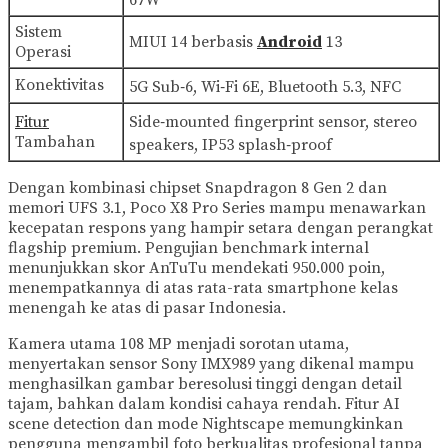
67W
Sistem
MIUI 14 berbasis
Android
13
Operasi
Konektivitas
5G Sub‑6, Wi‑Fi 6E, Bluetooth 5.3, NFC
Fitur
Side‑mounted fingerprint sensor, stereo
Tambahan
speakers, IP53 splash‑proof
Dengan kombinasi chipset Snapdragon 8 Gen 2 dan
memori UFS 3.1, Poco X8 Pro Series mampu menawarkan
kecepatan respons yang hampir setara dengan perangkat
flagship premium. Pengujian benchmark internal
menunjukkan skor AnTuTu mendekati 950.000 poin,
menempatkannya di atas rata-rata smartphone kelas
menengah ke atas di pasar Indonesia.
Kamera utama 108 MP menjadi sorotan utama,
menyertakan sensor Sony IMX989 yang dikenal mampu
menghasilkan gambar beresolusi tinggi dengan detail
tajam, bahkan dalam kondisi cahaya rendah. Fitur AI
scene detection dan mode Nightscape memungkinkan
pengguna mengambil foto berkualitas profesional tanpa