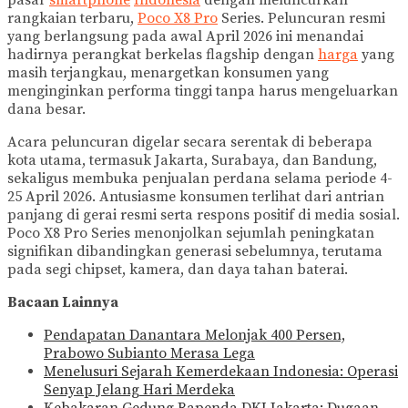
pasar
smartphone
Indonesia
dengan meluncurkan
rangkaian terbaru,
Poco X8 Pro
Series. Peluncuran resmi
yang berlangsung pada awal April 2026 ini menandai
hadirnya perangkat berkelas flagship dengan
harga
yang
masih terjangkau, menargetkan konsumen yang
menginginkan performa tinggi tanpa harus mengeluarkan
dana besar.
Acara peluncuran digelar secara serentak di beberapa
kota utama, termasuk Jakarta, Surabaya, dan Bandung,
sekaligus membuka penjualan perdana selama periode 4-
25 April 2026. Antusiasme konsumen terlihat dari antrian
panjang di gerai resmi serta respons positif di media sosial.
Poco X8 Pro Series menonjolkan sejumlah peningkatan
signifikan dibandingkan generasi sebelumnya, terutama
pada segi chipset, kamera, dan daya tahan baterai.
Bacaan Lainnya
Pendapatan Danantara Melonjak 400 Persen,
Prabowo Subianto Merasa Lega
Menelusuri Sejarah Kemerdekaan Indonesia: Operasi
Senyap Jelang Hari Merdeka