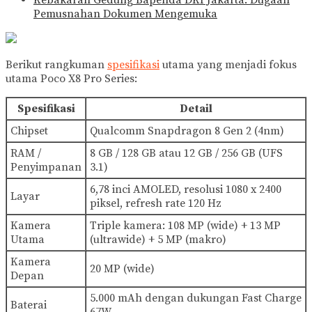
Kebakaran Gedung Bapenda DKI Jakarta: Dugaan
Pemusnahan Dokumen Mengemuka
Berikut rangkuman
spesifikasi
utama yang menjadi fokus
utama Poco X8 Pro Series:
Spesifikasi
Detail
Chipset
Qualcomm Snapdragon 8 Gen 2 (4nm)
RAM /
8 GB / 128 GB atau 12 GB / 256 GB (UFS
Penyimpanan
3.1)
6,78 inci AMOLED, resolusi 1080 x 2400
Layar
piksel, refresh rate 120 Hz
Kamera
Triple kamera: 108 MP (wide) + 13 MP
Utama
(ultrawide) + 5 MP (makro)
Kamera
20 MP (wide)
Depan
5.000 mAh dengan dukungan Fast Charge
Baterai