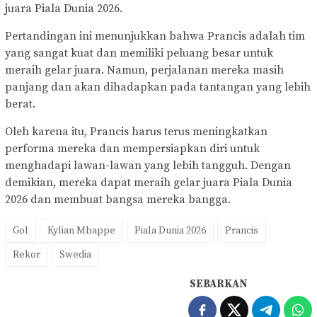
juara Piala Dunia 2026.
Pertandingan ini menunjukkan bahwa Prancis adalah tim
yang sangat kuat dan memiliki peluang besar untuk
meraih gelar juara. Namun, perjalanan mereka masih
panjang dan akan dihadapkan pada tantangan yang lebih
berat.
Oleh karena itu, Prancis harus terus meningkatkan
performa mereka dan mempersiapkan diri untuk
menghadapi lawan-lawan yang lebih tangguh. Dengan
demikian, mereka dapat meraih gelar juara Piala Dunia
2026 dan membuat bangsa mereka bangga.
Gol
Kylian Mbappe
Piala Dunia 2026
Prancis
Rekor
Swedia
SEBARKAN