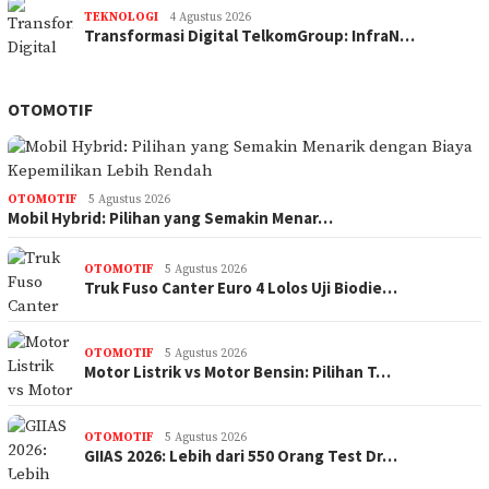
TEKNOLOGI
4 Agustus 2026
Transformasi Digital TelkomGroup: InfraN…
OTOMOTIF
OTOMOTIF
5 Agustus 2026
Mobil Hybrid: Pilihan yang Semakin Menar…
OTOMOTIF
5 Agustus 2026
Truk Fuso Canter Euro 4 Lolos Uji Biodie…
OTOMOTIF
5 Agustus 2026
Motor Listrik vs Motor Bensin: Pilihan T…
OTOMOTIF
5 Agustus 2026
GIIAS 2026: Lebih dari 550 Orang Test Dr…