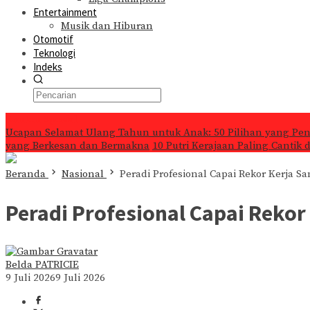
Entertainment
Musik dan Hiburan
Otomotif
Teknologi
Indeks
Konten Spesial
Ucapan Selamat Ulang Tahun untuk Anak: 50 Pilihan yang Pe
yang Berkesan dan Bermakna
10 Putri Kerajaan Paling Cantik
Beranda
Nasional
Peradi Profesional Capai Rekor Kerja S
Peradi Profesional Capai Rekor
Belda PATRICIE
9 Juli 2026
9 Juli 2026