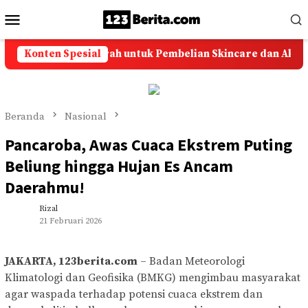
Loncat
Menu
ke
Mobile
konten
olusi Ongkir Murah untuk Pembelian Skincare dan Aksesoris
Konten Spesial
Beranda
Nasional
Pancaroba, Awas Cuaca Ekstrem Puting
Beliung hingga Hujan Es Ancam
Daerahmu!
Rizal
21 Februari 2026
JAKARTA, 123berita.com
– Badan Meteorologi
Klimatologi dan Geofisika (BMKG) mengimbau masyarakat
agar waspada terhadap potensi cuaca ekstrem dan