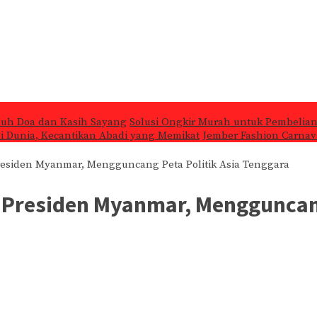
nuh Doa dan Kasih Sayang
Solusi Ongkir Murah untuk Pembelian
 di Dunia, Kecantikan Abadi yang Memikat
Jember Fashion Carnava
residen Myanmar, Mengguncang Peta Politik Asia Tenggara
k Presiden Myanmar, Mengguncang