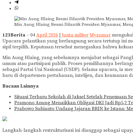
Min Aung Hlaing Resmi Dilantik Presiden Myanmar, Meng
123Berita
– 04
April 2026
|
Junta militer
Myanmar
mengukuhk
Upacara pelantikan yang berlangsung secara tertutup ini men
sipil terpilih. Keputusan tersebut menegaskan bahwa kekuas
Min Aung Hlaing, yang sebelumnya menjabat sebagai Pangli
umum atau partisipasi publik. Proses pemilihannya berlang
sebagai Partai Uni Nasional (USDP). Selama upacara, ia m
baru di departemen pertahanan, intelijen, dan keamanan d
Bacaan Lainnya
Situasi Terbaru Sekolah di Jaksel Setelah Penemuan Se
Pramono Anung Menaikkan Obligasi DKI Jadi Rp5,2 Tr
Prabowo Subianto Undang Jajaran BRIN ke Istana: M
Langkah-langkah restrukturisasi ini dianggap sebagai upa