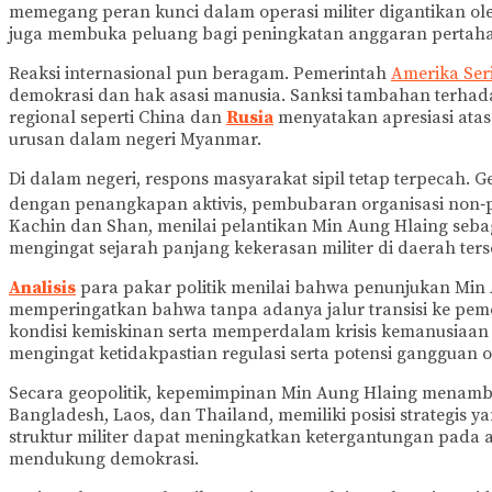
memegang peran kunci dalam operasi militer digantikan oleh
juga membuka peluang bagi peningkatan anggaran pertahan
Reaksi internasional pun beragam. Pemerintah
Amerika Ser
demokrasi dan hak asasi manusia. Sanksi tambahan terhadap
regional seperti China dan
Rusia
menyatakan apresiasi atas 
urusan dalam negeri Myanmar.
Di dalam negeri, respons masyarakat sipil tetap terpecah.
dengan penangkapan aktivis, pembubaran organisasi non‑pe
Kachin dan Shan, menilai pelantikan Min Aung Hlaing sebag
mengingat sejarah panjang kekerasan militer di daerah ters
Analisis
para pakar politik menilai bahwa penunjukan Min 
memperingatkan bahwa tanpa adanya jalur transisi ke peme
kondisi kemiskinan serta memperdalam krisis kemanusiaan y
mengingat ketidakpastian regulasi serta potensi gangguan 
Secara geopolitik, kepemimpinan Min Aung Hlaing menamba
Bangladesh, Laos, dan Thailand, memiliki posisi strategis
struktur militer dapat meningkatkan ketergantungan pad
mendukung demokrasi.