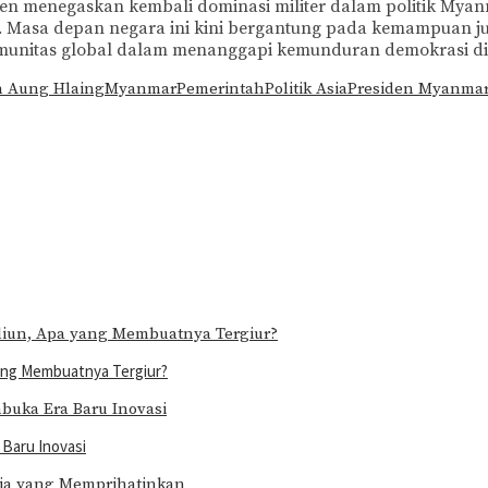
en menegaskan kembali dominasi militer dalam politik Myanma
ernal. Masa depan negara ini kini bergantung pada kemampu
komunitas global dalam menanggapi kemunduran demokrasi di
 Aung Hlaing
Myanmar
Pemerintah
Politik Asia
Presiden Myanma
yang Membuatnya Tergiur?
Baru Inovasi