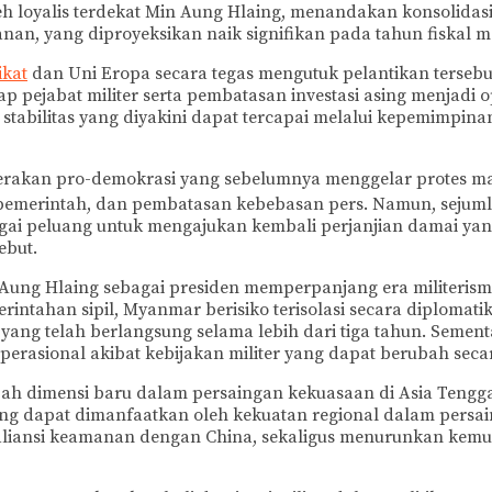
 loyalis terdekat Min Aung Hlaing, menandakan konsolidasi k
an, yang diproyeksikan naik signifikan pada tahun fiskal 
ikat
dan Uni Eropa secara tegas mengutuk pelantikan terseb
 pejabat militer serta pembatasan investasi asing menjadi 
stabilitas yang diyakini dapat tercapai melalui kepemimpinan
 Gerakan pro-demokrasi yang sebelumnya menggelar protes ma
merintah, dan pembatasan kebebasan pers. Namun, sejumlah 
ai peluang untuk mengajukan kembali perjanjian damai yang 
ebut.
Aung Hlaing sebagai presiden memperpanjang era militerisme
rintahan sipil, Myanmar berisiko terisolasi secara diploma
ang telah berlangsung selama lebih dari tiga tahun. Sementa
operasional akibat kebijakan militer yang dapat berubah se
h dimensi baru dalam persaingan kekuasaan di Asia Tengga
 yang dapat dimanfaatkan oleh kekuatan regional dalam pers
a aliansi keamanan dengan China, sekaligus menurunkan ke