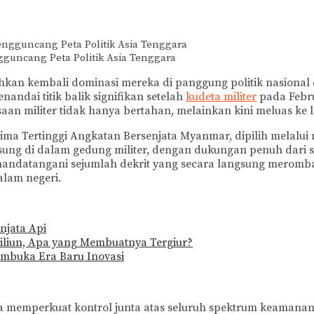
guncang Peta Politik Asia Tenggara
an kembali dominasi mereka di panggung politik nasional
andai titik balik signifikan setelah
kudeta militer
pada Febru
aan militer tidak hanya bertahan, melainkan kini meluas ke l
ma Tertinggi Angkatan Bersenjata Myanmar, dipilih melalui 
sung di dalam gedung militer, dengan dukungan penuh dari st
enandatangani sejumlah dekrit yang secara langsung meromba
alam negeri.
njata Api
iliun, Apa yang Membuatnya Tergiur?
embuka Era Baru Inovasi
ya memperkuat kontrol junta atas seluruh spektrum keamana