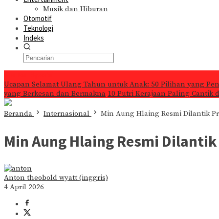
Musik dan Hiburan
Otomotif
Teknologi
Indeks
Konten Spesial
Ucapan Selamat Ulang Tahun untuk Anak: 50 Pilihan yang Pe
yang Berkesan dan Bermakna
10 Putri Kerajaan Paling Cantik
Beranda
Internasional
Min Aung Hlaing Resmi Dilantik P
Min Aung Hlaing Resmi Dilanti
Anton theobold wyatt (inggris)
4 April 2026