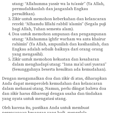
utang: “Allahumma yassir wa la tu’assir” (Ya Allah,
permudahkanlah dan janganlah Engkau
persulitkan).
Zikir untuk memohon keberkahan dan kelancaran
rezeki: “Alhamdu lillahi rabbil ‘alamin” (Segala puji
bagi Allah, Tuhan semesta alam).
Doa untuk memohon ampunan dan pengampunan
utang: “Allahumma ighfir warham wa anta khairur
rahimin” (Ya Allah, ampunilah dan kasihanilah, dan
Engkau adalah sebaik-baiknya dari orang-orang
yang mengasihi).
Zikir untuk memohon kekuatan dan kesabaran
dalam menghadapi utang: “Inna ma’al usri yusran”
(Sesungguhnya beserta kesulitan ada kemudahan).
Dengan mengamalkan doa dan zikir di atas, diharapkan
Anda dapat memperoleh kemudahan dan kelancaran
dalam melunasi utang. Namun, perlu diingat bahwa doa
dan zikir harus dibarengi dengan usaha dan tindakan
yang nyata untuk mengatasi utang.
Oleh karena itu, pastikan Anda untuk membuat
perencanaan keuangan yang baik, mengelola