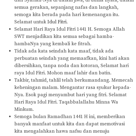
dan Syariah-Nya di dalam jiwa, di dunia nyata, dalam
semua gerakan, sepanjang nafas dan langkah,
semoga kita berada pada hari kemenangan itu.
Selamat untuk
Idul Fitri
.
Selamat Hari Raya Idul Fitri 1441 H. Semoga Allah
SWT menjadikan kita semua sebagai hamba-
hambaNya yang kembali ke fitrah.
Tidak ada kata seindah kata maaf, tidak ada
perbuatan seindah yang memaafkan, kini hati akan
dibersihkan, tanpa noda dan kotoran, Selamat hari
raya Idul Fitri. Mohon maaf lahir dan batin.
Takbir, tahmid, tahlil telah berkumandang. Memecah
keheningan malam. Mengantar rasa syukur kepada-
Nya. Esok pagi menyambut hari yang fitri. Selamat
Hari Raya Idul Fitri. Taqabbalallahu Minna Wa
Minkum.
Semoga bulan Ramadhan 1441 H ini, memberikan
banyak manfaat untuk kita dan dapat memotivasi
kita mengalahkan hawa nafsu dan menuju