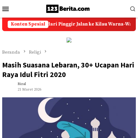
Loncat
Menu
ke
Mobile
konten
isah Sukses dari Pinggir Jalan ke Kilau Warna-Warni
Konten Spesial
Beranda
Religi
Masih Suasana Lebaran, 30+ Ucapan Hari
Raya Idul Fitri 2020
Rizal
21 Maret 2026