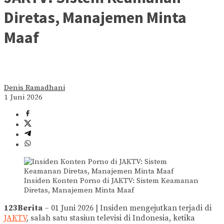
Diretas, Manajemen Minta
Maaf
Denis Ramadhani
1 Juni 2026
Insiden Konten Porno di JAKTV: Sistem Keamanan
Diretas, Manajemen Minta Maaf
123Berita
– 01 Juni 2026 | Insiden mengejutkan terjadi di
JAKTV
, salah satu stasiun televisi di Indonesia, ketika