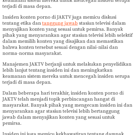
keamanan sistem mereka untuk mencegah insiden serupa
terjadi di masa depan.
Insiden konten porno di JAKTV juga memicu diskusi
tentang etika dan
tanggung jawab
stasiun televisi dalam
menyajikan konten yang sesuai untuk pemirsa. Banyak
pihak yang menyarankan agar stasiun televisi lebih selektif
dalam memilih konten yang disajikan dan memastikan
bahwa konten tersebut sesuai dengan nilai-nilai dan
norma-norma masyarakat.
Manajemen JAKTV berjanji untuk melakukan penyelidikan
lebih lanjut tentang insiden ini dan meningkatkan
keamanan sistem mereka untuk mencegah insiden serupa
terjadi di masa depan.
Dalam beberapa hari terakhir, insiden konten porno di
JAKTV telah menjadi topik perbincangan hangat di
masyarakat. Banyak pihak yang mengecam insiden ini dan
menyarankan agar stasiun televisi lebih bertanggung
jawab dalam menyajikan konten yang sesuai untuk
pemirsa.
Insiden ini juga memicu kekhawatiran tentang dampak