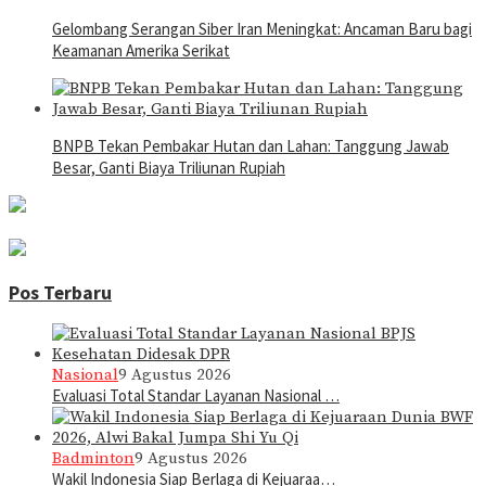
Gelombang Serangan Siber Iran Meningkat: Ancaman Baru bagi
Keamanan Amerika Serikat
BNPB Tekan Pembakar Hutan dan Lahan: Tanggung Jawab
Besar, Ganti Biaya Triliunan Rupiah
Pos Terbaru
Nasional
9 Agustus 2026
Evaluasi Total Standar Layanan Nasional …
Badminton
9 Agustus 2026
Wakil Indonesia Siap Berlaga di Kejuaraa…