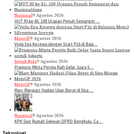
Nasional
9 Agustus 2026
HUT RI ke-81: 100 Ucapan Penuh Semangat …
MotoGP
9 Agustus 2026
Veda Ega Kecewa dengan Start P16 di Bala…
Sepak Bola
9 Agustus 2026
Pramono Minta Persija Raih Gelar Juara S…
MotoGP
9 Agustus 2026
Marc Marquez Hadapi Ujian Berat di Sisa …
Nasional
9 Agustus 2026
KPK Sisir Rumah Sekwan DPRD Bengkulu, Ca…
Teknologi