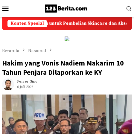
Loncat
Menu
ke
Mobile
konten
i Ongkir Murah untuk Pembelian Skincare dan Aksesoris Onl
Konten Spesial
Beranda
Nasional
Hakim yang Vonis Nadiem Makarim 10
Tahun Penjara Dilaporkan ke KY
Ferrer Gino
6 Juli 2026